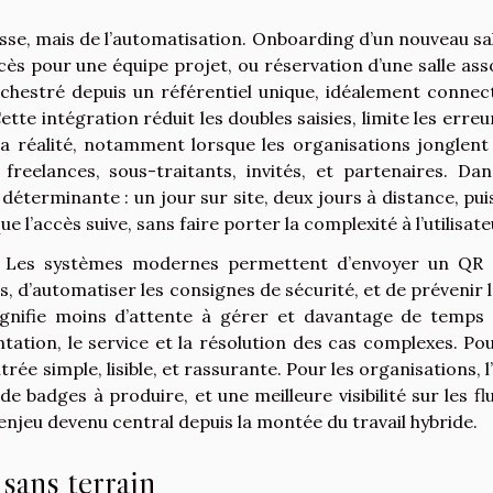
esse, mais de l’automatisation. Onboarding d’un nouveau sal
ccès pour une équipe projet, ou réservation d’une salle ass
rchestré depuis un référentiel unique, idéalement connec
tte intégration réduit les doubles saisies, limite les erreur
la réalité, notamment lorsque les organisations jonglent
 freelances, sous-traitants, invités, et partenaires. Dan
 déterminante : un jour sur site, deux jours à distance, pui
 que l’accès suive, sans faire porter la complexité à l’utilisate
lise. Les systèmes modernes permettent d’envoyer un QR
, d’automatiser les consignes de sécurité, et de prévenir l
signifie moins d’attente à gérer et davantage de temps
entation, le service et la résolution des cas complexes. Pou
trée simple, lisible, et rassurante. Pour les organisations, l
e badges à produire, et une meilleure visibilité sur les flu
 enjeu devenu central depuis la montée du travail hybride.
 sans terrain