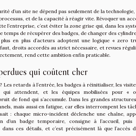
curité d’un site ne dépend pas seulement de la technologie,
s processus, et de la capacité à réagir vite. Révoquer un acc
e l’entreprise, c’est éviter la zone grise qui, dans les sys
 le temps de récupérer des badges, de changer des cylindre
 plus en plus d’acteurs adoptent une logique « zero tr
faut, droits accordés au strict nécessaire, et revues réguli
rectement, rend cette ambition enfin praticable.
 perdues qui coûtent cher
s retards à l’entrée, les badges à réinitialiser, les visite
s qui attendent, et les équipes mobilisées pour « o
bruit de fond qui s’accumule. Dans les grandes structures
nels, mais aussi en fatigue, car elles interrompent les tâc
 sait : chaque micro-incident déclenche une chaîne, app
ion d’un badge temporaire, consigne à l’accueil, puis s
i dans ces détails, et c’est précisément là que l’accès di