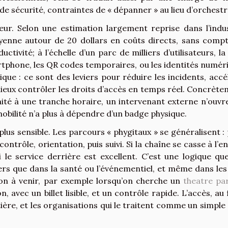
t de sécurité, contraintes de « dépanner » au lieu d’orchestr
eur. Selon une estimation largement reprise dans l’indus
nne autour de 20 dollars en coûts directs, sans compt
tivité; à l’échelle d’un parc de milliers d’utilisateurs, la
rtphone, les QR codes temporaires, ou les identités numér
ue : ce sont des leviers pour réduire les incidents, accé
ieux contrôler les droits d’accès en temps réel. Concrète
mité à une tranche horaire, un intervenant externe n’ouvr
obilité n’a plus à dépendre d’un badge physique.
 plus sensible. Les parcours « phygitaux » se généralisent : 
ontrôle, orientation, puis suivi. Si la chaîne se casse à l’e
 le service derrière est excellent. C’est une logique que
ers que dans la santé ou l’événementiel, et même dans les 
tion à venir, par exemple lorsqu’on cherche un
theatre par
on, avec un billet lisible, et un contrôle rapide. L’accès, au
ière, et les organisations qui le traitent comme un simple 