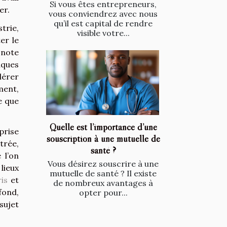
Si vous êtes entrepreneurs,
er.
vous conviendrez avec nous
qu’il est capital de rendre
trie,
visible votre...
er le
 note
iques
lérer
ment,
e que
Quelle est l’importance d’une
prise
souscription à une mutuelle de
ntrée,
santé ?
 l’on
Vous désirez souscrire à une
lieux
mutuelle de santé ? Il existe
is
et
de nombreux avantages à
 fond,
opter pour...
sujet