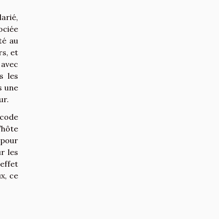
arié,
ociée
té au
s, et
 avec
s les
s une
ur.
 code
’hôte
 pour
r les
’effet
x, ce