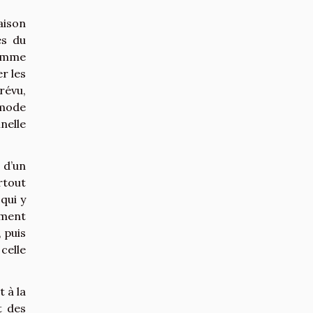
aison
es du
comme
er les
révu,
 mode
nelle
 d’un
rtout
qui y
rment
 puis
 celle
t à la
t des