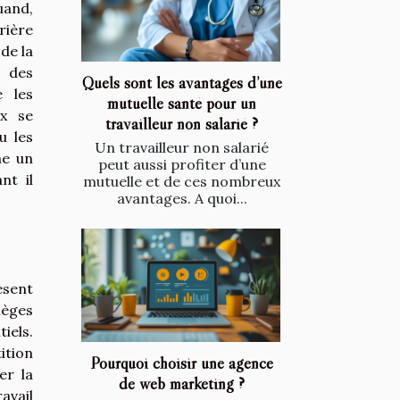
uand,
rière
 de la
t des
Quels sont les avantages d’une
e les
mutuelle santé pour un
ux se
travailleur non salarié ?
u les
Un travailleur non salarié
me un
peut aussi profiter d’une
nt il
mutuelle et de ces nombreux
avantages. A quoi...
èsent
ièges
iels.
tition
Pourquoi choisir une agence
er la
de web marketing ?
avail