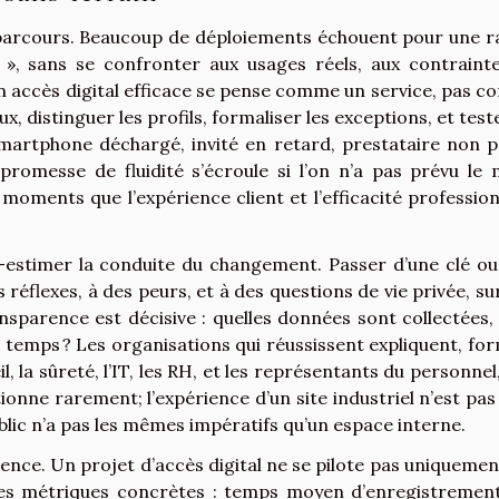
parcours. Beaucoup de déploiements échouent pour une r
r », sans se confronter aux usages réels, aux contraint
Un accès digital efficace se pense comme un service, pas 
x, distinguer les profils, formaliser les exceptions, et test
smartphone déchargé, invité en retard, prestataire non p
 promesse de fluidité s’écroule si l’on n’a pas prévu le
oments que l’expérience client et l’efficacité profession
-estimer la conduite du changement. Passer d’une clé ou
 réflexes, à des peurs, et à des questions de vie privée, su
ansparence est décisive : quelles données sont collectées, 
temps ? Les organisations qui réussissent expliquent, fo
, la sûreté, l’IT, les RH, et les représentants du personnel,
ctionne rarement; l’expérience d’un site industriel n’est pas
ublic n’a pas les mêmes impératifs qu’un espace interne.
férence. Un projet d’accès digital ne se pilote pas uniquemen
 des métriques concrètes : temps moyen d’enregistremen