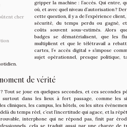
gripper la machine : l’accès. Qui entre, q
e
où, et avec quel niveau d’autorisation ? Der
cette question, il y a de l’expérience client,
oûtent cher
sécurité, du temps perdu ou gagné, e
coûts souvent sous-estimés. Alors qu
badges se dématérialisent, que les fl
ction
multiplient et que le télétravail a rebatt
cartes, l’« accès digital » s’impose com
sujet opérationnel, presque politique, ta
uotidien.
moment de vérité
nge ? Tout se joue en quelques secondes, et ces secondes p
 surtout dans les lieux à fort passage, comme les s
es cliniques, les campus, les hôtels, ou les sites événement
delà du temps réel, c’est l’incertitude qui agace, et la répé
trouvable, interphone qui ne répond pas, finit par érod
essionnels, cela se traduit aussi par une charge de tr