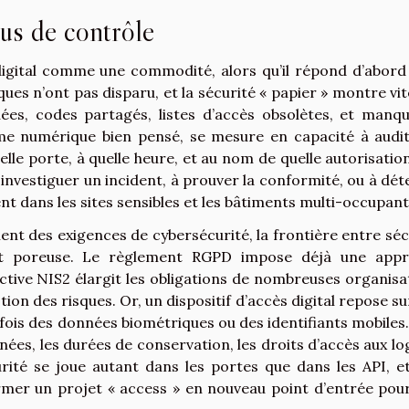
lus de contrôle
 digital comme une commodité, alors qu’il répond d’abord
ues n’ont pas disparu, et la sécurité « papier » montre vit
tuées, codes partagés, listes d’accès obsolètes, et manq
tème numérique bien pensé, se mesure en capacité à audit
lle porte, à quelle heure, et au nom de quelle autorisation
à investiguer un incident, à prouver la conformité, ou à dét
ans les sites sensibles et les bâtiments multi-occupant
t des exigences de cybersécurité, la frontière entre séc
ent poreuse. Le règlement RGPD impose déjà une app
ctive NIS2 élargit les obligations de nombreuses organisa
tion des risques. Or, un dispositif d’accès digital repose su
fois des données biométriques ou des identifiants mobiles.
nées, les durées de conservation, les droits d’accès aux log
urité se joue autant dans les portes que dans les API, e
rmer un projet « access » en nouveau point d’entrée pou