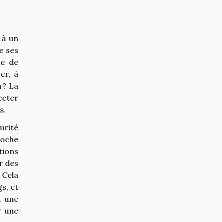
 à un
e ses
ue de
er, à
 ? La
ecter
s.
urité
roche
tions
r des
 Cela
s, et
t une
r une