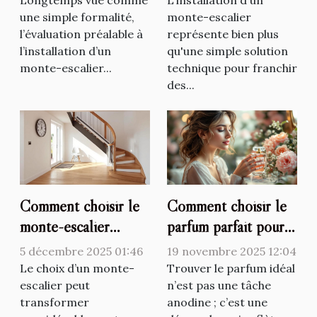
Longtemps vue comme
L'installation d'un
l’installation d’un
une simple formalité,
qualité de vie ?
monte-escalier
l’évaluation préalable à
représente bien plus
monte-escalier
l’installation d’un
qu'une simple solution
monte-escalier...
technique pour franchir
des...
Comment choisir le
Comment choisir le
monte-escalier
parfum parfait pour
adapté à vos besoins
votre personnalité?
5 décembre 2025 01:46
19 novembre 2025 12:04
?
Le choix d’un monte-
Trouver le parfum idéal
escalier peut
n’est pas une tâche
transformer
anodine ; c’est une