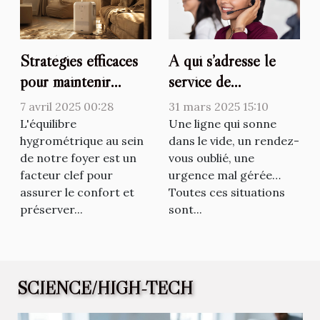
Stratégies efficaces
A qui s’adresse le
pour maintenir
service de
l'équilibre
télésecrétariat de
7 avril 2025 00:28
31 mars 2025 15:10
hygrométrique à la
Médiphone
L'équilibre
Une ligne qui sonne
maison
hygrométrique au sein
Téléservices ?
dans le vide, un rendez-
de notre foyer est un
vous oublié, une
facteur clef pour
urgence mal gérée…
assurer le confort et
Toutes ces situations
préserver...
sont...
SCIENCE/HIGH-TECH