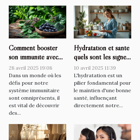
Comment booster
Hydratation et santé
son immunité avec
quels sont les signes
des superaliments
de déshydratation
28 avril 2025 19:08
10 avril 2025 11:39
peu connus
souvent ignorés
Dans un monde où les
L'hydratation est un
défis pour notre
pilier fondamental pour
système immunitaire
le maintien d'une bonne
sont omniprésents, il
santé, influençant
est vital de découvrir
directement notre...
des...