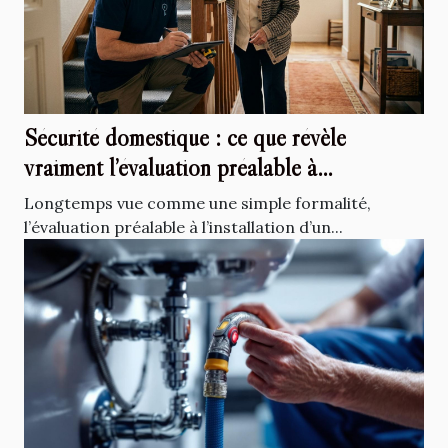
Sécurité domestique : ce que révèle
vraiment l’évaluation préalable à
l’installation d’un monte-escalier
Longtemps vue comme une simple formalité,
l’évaluation préalable à l’installation d’un...