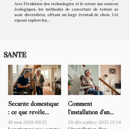
Avec l'évolution des technologies et le retour aux sources
écologiques, les méthodes de couverture de toiture se
sont diversifiées, offrant un large éventail de choix. Cet
exposé explore les...
SANTÉ
Sécurité domestique
Comment
: ce que révèle
l'installation d'un
vraiment l’évaluation
monte-escalier
18 mai 2026 00:22
20 décembre 2025 13:24
préalable à
améliore-t-elle la