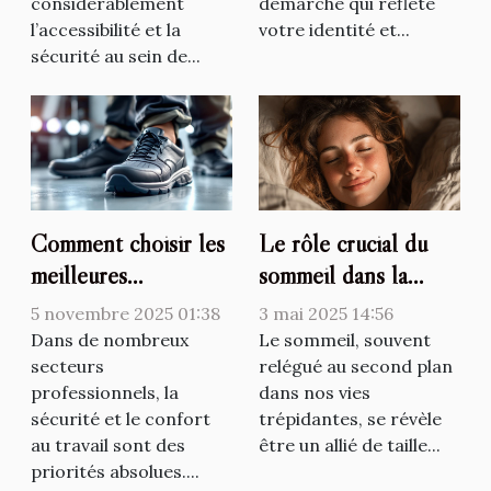
considérablement
démarche qui reflète
l’accessibilité et la
votre identité et...
sécurité au sein de...
Comment choisir les
Le rôle crucial du
meilleures
sommeil dans la
chaussures
prévention du
5 novembre 2025 01:38
3 mai 2025 14:56
antidérapantes pour
vieillissement
Dans de nombreux
Le sommeil, souvent
votre profession ?
secteurs
précoce
relégué au second plan
professionnels, la
dans nos vies
sécurité et le confort
trépidantes, se révèle
au travail sont des
être un allié de taille...
priorités absolues....