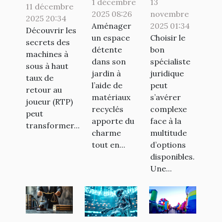
identifier et
1 décembre
13
11 décembre
dans votre
spécialiste
2025 08:26
novembre
jouer aux
2025 20:34
jardin avec
Aménager
juridique
2025 01:34
machines à
Découvrir les
un espace
Choisir le
des
pour vos
secrets des
sous avec
détente
bon
machines à
matériaux
besoins ?
les meilleurs
dans son
spécialiste
sous à haut
recyclés
RTP
jardin à
juridique
taux de
l’aide de
peut
retour au
matériaux
s’avérer
joueur (RTP)
recyclés
complexe
peut
apporte du
face à la
transformer...
charme
multitude
tout en...
d’options
disponibles.
Une...