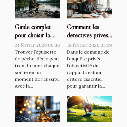
Guide complet
Comment les
pour choisir la
détectives privés
meilleure
assurent-ils
21 février 2026 00:36
19 février 2026 03:59
épuisette de
l'objectivité dans
Trouver l’épuisette
Dans le domaine de
pêche adaptée ?
de pêche idéale peut
leurs rapports ?
l’enquête privée,
transformer chaque
l’objectivité des
sortie en un
rapports est un
moment de réussite.
critère essentiel
Avec la...
pour garantir la...