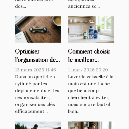
des...
anciennes se...
Optimiser
Comment choisir
l'organisation de
le meilleur
ses clés avec style
détergent pour
13 mars 2026 11:46
1 mars 2026 00:20
et fonctionnalité
votre lave-
Dans un quotidien
Laver la vaisselle à la
rythmé par les
vaisselle ?
main est une tâche
déplacements et les
que beaucoup
responsabilités,
cherchent à éviter,
organiser ses clés
mais encore faut-il
efficacement...
bien...