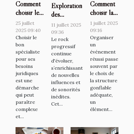
Comment
Comment
Exploration
choisir le
choisir la
des
bon
bonne
tendances
25 juillet
1 juillet 2025
11 juillet 2025
spécialiste
structure
2025 09:40
09:16
émergentes
09:36
pour vos
Choisir le
gonflable
Organiser
dans le rock
Le rock
bon
un
besoins
pour votre
progressif
progressif
spécialiste
événement
continue
juridiques
événement
pour ses
réussi passe
d'évoluer,
?
?
besoins
souvent par
s’enrichissant
juridiques
le choix de
de nouvelles
est une
la structure
influences et
démarche
gonflable
de sonorités
qui peut
adéquate,
inédites.
paraître
un
Cet...
complexe
élément...
et...