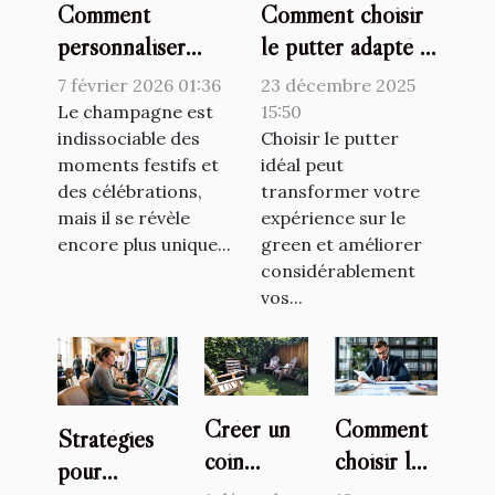
Comment
Comment choisir
personnaliser
le putter adapté à
votre champagne
votre style de jeu
7 février 2026 01:36
23 décembre 2025
pour chaque
?
Le champagne est
15:50
occasion ?
indissociable des
Choisir le putter
moments festifs et
idéal peut
des célébrations,
transformer votre
mais il se révèle
expérience sur le
encore plus unique...
green et améliorer
considérablement
vos...
Créer un
Comment
Stratégies
coin
choisir le
pour
relaxant
bon