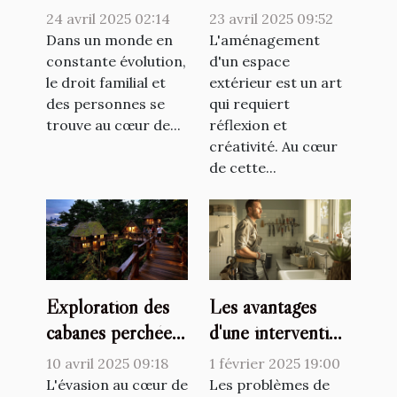
droit familial et
bioclimatique pour
24 avril 2025 02:14
23 avril 2025 09:52
des personnes
améliorer votre
Dans un monde en
L'aménagement
constante évolution,
espace extérieur
d'un espace
le droit familial et
extérieur est un art
des personnes se
qui requiert
trouve au cœur de...
réflexion et
créativité. Au cœur
de cette...
Exploration des
Les avantages
cabanes perchées
d'une intervention
pour des
professionnelle
10 avril 2025 09:18
1 février 2025 19:00
escapades nature
pour le
L'évasion au cœur de
Les problèmes de