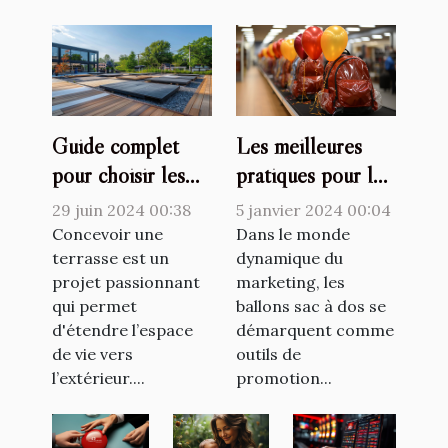
Les meilleures
Guide complet
pratiques pour le
pour choisir les
stockage et la
meilleurs supports
5 janvier 2024 00:04
29 juin 2024 00:38
maintenance des
de terrasse selon
Dans le monde
Concevoir une
ballons sac à dos
dynamique du
le type de sol
terrasse est un
marketing, les
projet passionnant
marketing
ballons sac à dos se
qui permet
démarquent comme
d'étendre l’espace
outils de
de vie vers
promotion...
l’extérieur....