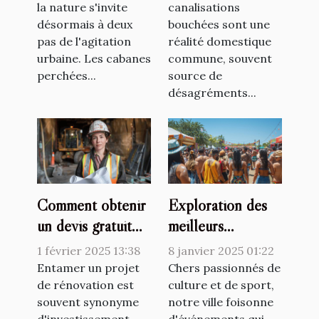
proches de la
la nature s'invite
débouchage de
canalisations
désormais à deux
bouchées sont une
capitale
canalisations
pas de l'agitation
réalité domestique
urbaine. Les cabanes
commune, souvent
perchées...
source de
désagréments...
Comment obtenir
Exploration des
un devis gratuit
meilleurs
pour votre projet
événements
1 février 2025 13:38
8 janvier 2025 01:22
de rénovation
culturels et
Entamer un projet
Chers passionnés de
de rénovation est
sportifs proposés
culture et de sport,
souvent synonyme
notre ville foisonne
sur un site
d'investissement
d'événements qui