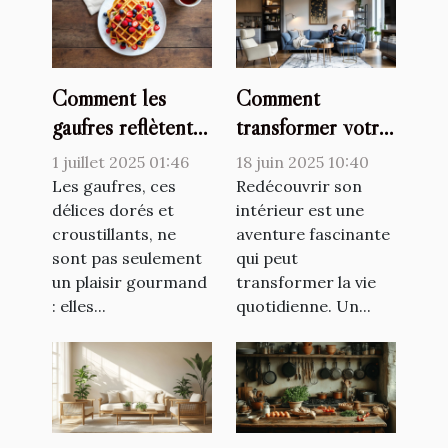
Comment les
Comment
gaufres reflètent-
transformer votre
elles les
espace avec un
1 juillet 2025 01:46
18 juin 2025 10:40
changements
décorateur
Les gaufres, ces
Redécouvrir son
culturels ?
délices dorés et
d'intérieur
intérieur est une
croustillants, ne
aventure fascinante
sont pas seulement
qui peut
un plaisir gourmand
transformer la vie
: elles...
quotidienne. Un...