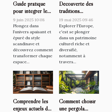
Guide pratique
Découverte des
pour intégrer le
traditions
style scandinave
culinaires lors de
9 juin 2025 10:08
19 mai 2025 09:46
dans chaque pièce
voyages en
Plongez dans
Explorer l'Europe,
de la maison
l’univers apaisant et
Europe
c'est se plonger
épuré du style
dans un patrimoine
scandinave et
culturel riche et
découvrez comment
diversifié,
transformer chaque
notamment à
espace...
travers...
Comprendre les
Comment choisir
enjeux actuels du
une pergola