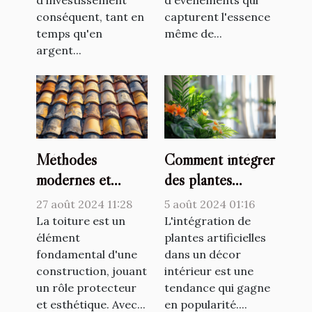
municipal
conséquent, tant en
capturent l'essence
temps qu'en
même de...
argent...
Méthodes
Comment intégrer
modernes et
des plantes
traditionnelles de
artificielles dans
27 août 2024 11:28
5 août 2024 01:16
couverture de
votre décor
La toiture est un
L'intégration de
toiture
élément
intérieur
plantes artificielles
fondamental d'une
dans un décor
construction, jouant
intérieur est une
un rôle protecteur
tendance qui gagne
et esthétique. Avec...
en popularité....