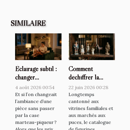
SIMILAIRE
Éclairage subtil :
Comment
changer
déchiffrer la
l’atmosphère
valeur cachée d’un
4 août 2026 00:54
22 juin 2026 00:28
d’une pièce sans
catalogue de
Et si l’on changeait
Longtemps
travaux lourds
l’ambiance d’une
figurines
cantonné aux
pièce sans passer
vitrines familiales et
anciennes
par la case
aux marchés aux
marteau-piqueur ?
puces, le catalogue
Alors que les prix
de figurines