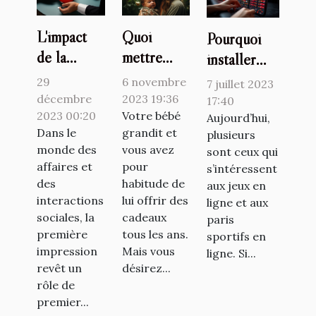
L'impact
Quoi
Pourquoi
de la
mettre
installer
première
dans une
l’application
29
6 novembre
7 juillet 2023
impression
liste de
1xbet ?
décembre
2023 19:36
17:40
dans
2023 00:20
naissance ?
Votre bébé
Aujourd’hui,
Dans le
grandit et
plusieurs
l'accueil
monde des
vous avez
sont ceux qui
affaires et
pour
s’intéressent
des
habitude de
aux jeux en
interactions
lui offrir des
ligne et aux
sociales, la
cadeaux
paris
première
tous les ans.
sportifs en
impression
Mais vous
ligne. Si...
revêt un
désirez...
rôle de
premier...