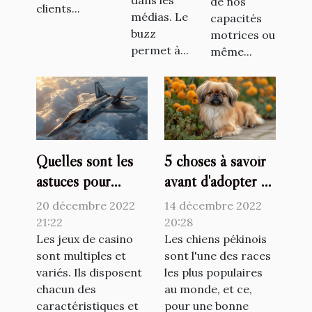
de nos
clients...
médias. Le
capacités
buzz
motrices ou
permet à...
même...
Quelles sont les
5 choses à savoir
astuces pour
avant d'adopter un
mieux jouer au
chien pékinois
20 décembre 2022
14 décembre 2022
jetX ?
21:22
20:28
Les jeux de casino
Les chiens pékinois
sont multiples et
sont l'une des races
variés. Ils disposent
les plus populaires
chacun des
au monde, et ce,
caractéristiques et
pour une bonne