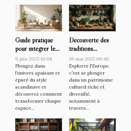
Guide pratique
Découverte des
pour intégrer le
traditions
style scandinave
culinaires lors de
9 juin 2025 10:08
19 mai 2025 09:46
dans chaque pièce
voyages en
Plongez dans
Explorer l'Europe,
de la maison
l’univers apaisant et
Europe
c'est se plonger
épuré du style
dans un patrimoine
scandinave et
culturel riche et
découvrez comment
diversifié,
transformer chaque
notamment à
espace...
travers...