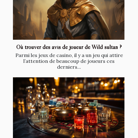
Où trouver des avis de joueur de Wild sultan ?
Parmi les jeux de casino, il y a un jeu qui attire
l’attention de beaucoup de joueurs ces
derniers...