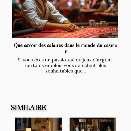
Que savoir des salaires dans le monde du casino
?
Si vous êtes un passionné de jeux d'argent,
certains emplois vous semblent plus
souhaitables que...
SIMILAIRE