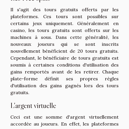
Il s'agit des tours gratuits offerts par les
plateformes. Ces tours sont possibles sur
certains jeux uniquement. Généralement en
casino, les tours gratuits sont offerts sur les
machines à sous. Dans cette généralité, les
nouveaux joueurs qui se sont inscrits
nouvellement bénéficient de 20 tours gratuits.
Cependant, le bénéficiaire de tours gratuits est
soumis à certaines conditions d'utilisation des
gains remportés avant de les retirer. Chaque
plate-forme définit ses propres règles
d'utilisation des gains gagnés lors des tours
gratuits.
L'argent virtuelle
Ceci est une somme d'argent virtuellement
accordée au joueurs. En effet, les plateformes