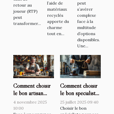
l’aide de
peut
retour au
matériaux
s’avérer
joueur (RTP)
recyclés
complexe
peut
apporte du
face à la
transformer...
charme
multitude
tout en...
d’options
disponibles.
Une...
Comment choisir
Comment choisir
le bon artisan
le bon spécialiste
pour vos urgences
pour vos besoins
4 novembre 2025
25 juillet 2025 09:40
domestiques ?
juridiques ?
10:00
Choisir le bon