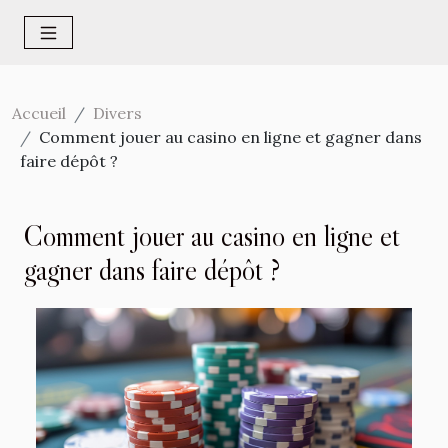
Accueil
Divers
Comment jouer au casino en ligne et gagner dans
faire dépôt ?
Comment jouer au casino en ligne et
gagner dans faire dépôt ?