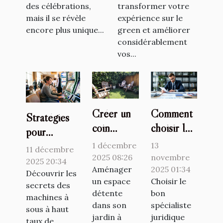
des célébrations,
transformer votre
mais il se révèle
expérience sur le
encore plus unique...
green et améliorer
considérablement
vos...
Créer un
Comment
Stratégies
coin
choisir le
pour
relaxant
bon
identifier et
1 décembre
13
11 décembre
dans votre
spécialiste
2025 08:26
novembre
jouer aux
2025 20:34
jardin avec
Aménager
juridique
2025 01:34
machines à
Découvrir les
un espace
Choisir le
des
pour vos
secrets des
sous avec
détente
bon
machines à
matériaux
besoins ?
les meilleurs
dans son
spécialiste
sous à haut
recyclés
RTP
jardin à
juridique
taux de