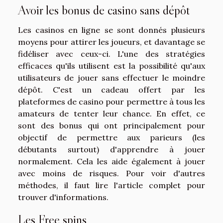
Avoir les bonus de casino sans dépôt
Les casinos en ligne se sont donnés plusieurs
moyens pour attirer les joueurs, et davantage se
fidéliser avec ceux-ci. L'une des stratégies
efficaces qu'ils utilisent est la possibilité qu'aux
utilisateurs de jouer sans effectuer le moindre
dépôt. C'est un cadeau offert par les
plateformes de casino pour permettre à tous les
amateurs de tenter leur chance. En effet, ce
sont des bonus qui ont principalement pour
objectif de permettre aux parieurs (les
débutants surtout) d'apprendre à jouer
normalement. Cela les aide également à jouer
avec moins de risques. Pour voir d'autres
méthodes, il faut
lire l'article complet
pour
trouver d'informations.
Les Free spins