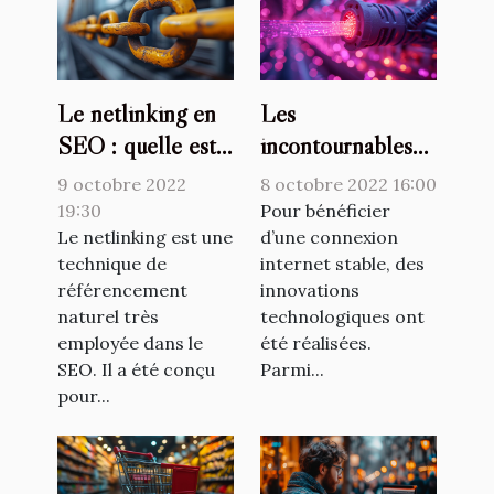
Le netlinking en
Les
SEO : quelle est
incontournables
l'importance ?
avantages de la
9 octobre 2022
8 octobre 2022 16:00
fibre optique
19:30
Pour bénéficier
Le netlinking est une
d’une connexion
technique de
internet stable, des
référencement
innovations
naturel très
technologiques ont
employée dans le
été réalisées.
SEO. Il a été conçu
Parmi...
pour...