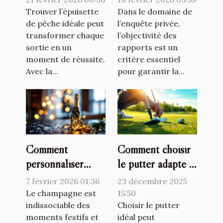
épuisette de
l'objectivité dans
Trouver l’épuisette
Dans le domaine de
pêche adaptée ?
de pêche idéale peut
leurs rapports ?
l’enquête privée,
transformer chaque
l’objectivité des
sortie en un
rapports est un
moment de réussite.
critère essentiel
Avec la...
pour garantir la...
Comment
Comment choisir
personnaliser
le putter adapté à
votre champagne
votre style de jeu
7 février 2026 01:36
23 décembre 2025
pour chaque
?
Le champagne est
15:50
occasion ?
indissociable des
Choisir le putter
moments festifs et
idéal peut