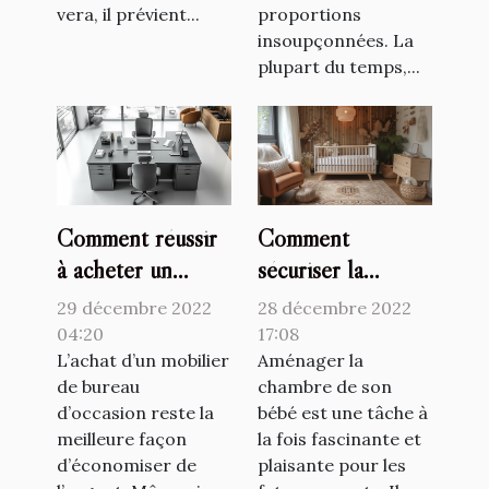
vera, il prévient...
proportions
insoupçonnées. La
plupart du temps,...
Comment réussir
Comment
à acheter un
sécuriser la
mobilier de
chambre de son
29 décembre 2022
28 décembre 2022
bureau d’occasion
bébé ?
04:20
17:08
?
L’achat d’un mobilier
Aménager la
de bureau
chambre de son
d’occasion reste la
bébé est une tâche à
meilleure façon
la fois fascinante et
d’économiser de
plaisante pour les