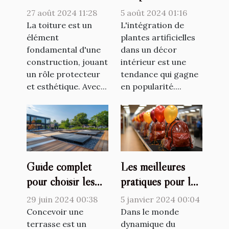
traditionnelles de
artificielles dans
27 août 2024 11:28
5 août 2024 01:16
couverture de
votre décor
La toiture est un
L'intégration de
toiture
élément
intérieur
plantes artificielles
fondamental d'une
dans un décor
construction, jouant
intérieur est une
un rôle protecteur
tendance qui gagne
et esthétique. Avec...
en popularité....
Les meilleures
Guide complet
pratiques pour le
pour choisir les
stockage et la
meilleurs supports
5 janvier 2024 00:04
29 juin 2024 00:38
maintenance des
de terrasse selon
Dans le monde
Concevoir une
ballons sac à dos
dynamique du
le type de sol
terrasse est un