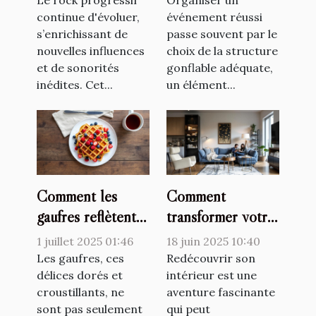
Le rock progressif
Organiser un
continue d'évoluer,
événement réussi
s’enrichissant de
passe souvent par le
nouvelles influences
choix de la structure
et de sonorités
gonflable adéquate,
inédites. Cet...
un élément...
Comment les
Comment
gaufres reflètent-
transformer votre
elles les
espace avec un
1 juillet 2025 01:46
18 juin 2025 10:40
changements
décorateur
Les gaufres, ces
Redécouvrir son
culturels ?
délices dorés et
d'intérieur
intérieur est une
croustillants, ne
aventure fascinante
sont pas seulement
qui peut