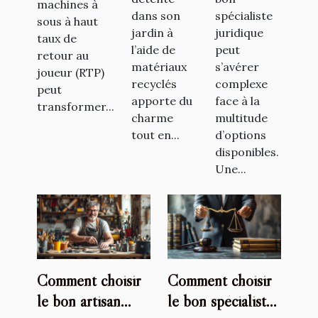
machines à
matériaux
besoins ?
les meilleurs
dans son
spécialiste
sous à haut
recyclés
RTP
jardin à
juridique
taux de
l’aide de
peut
retour au
matériaux
s’avérer
joueur (RTP)
recyclés
complexe
peut
apporte du
face à la
transformer...
charme
multitude
tout en...
d’options
disponibles.
Une...
Comment choisir
Comment choisir
le bon artisan
le bon spécialiste