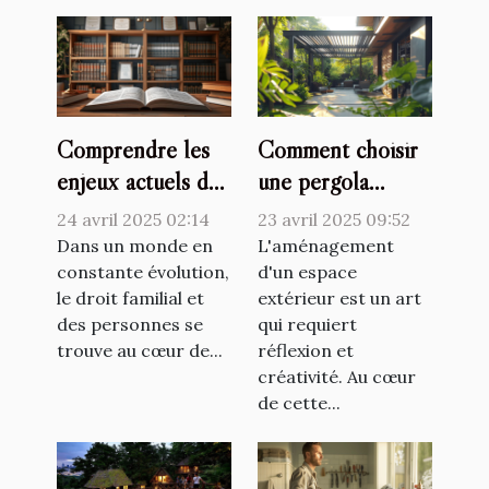
Comprendre les
Comment choisir
enjeux actuels du
une pergola
droit familial et
bioclimatique pour
24 avril 2025 02:14
23 avril 2025 09:52
des personnes
améliorer votre
Dans un monde en
L'aménagement
constante évolution,
espace extérieur
d'un espace
le droit familial et
extérieur est un art
des personnes se
qui requiert
trouve au cœur de...
réflexion et
créativité. Au cœur
de cette...