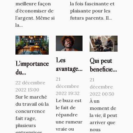
meilleure façon
la fois fascinante et
d’économiser de
plaisante pour les
l’argent. Même si
futurs parents. Il...
la...
Les
Qui peut
L’importance
avantages
bénéficier
du
du buzz
de
21
21
télétravail et
22 décembre
pour un
l’utilisation
décembre
décembre
du flex office
2022 15:00
artiste
2022 19:32
d’un
2022 00:50
à travers la
Sur le marché
Le buzz est
À un
monte-
du travail où la
plateforme
le fait de
moment de
escalier ?
concurrence
deskare
répandre
la vie, il peut
fait rage,
une rumeur
arriver que
plusieurs
vraie ou
nous
entreprises