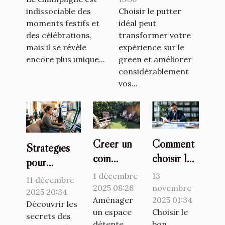
occasion ?
indissociable des
Choisir le putter
moments festifs et
idéal peut
des célébrations,
transformer votre
mais il se révèle
expérience sur le
encore plus unique...
green et améliorer
considérablement
vos...
Créer un
Comment
Stratégies
coin
choisir le
pour
relaxant
bon
identifier et
1 décembre
13
11 décembre
dans votre
spécialiste
2025 08:26
novembre
jouer aux
2025 20:34
jardin avec
Aménager
juridique
2025 01:34
machines à
Découvrir les
un espace
Choisir le
des
pour vos
secrets des
sous avec
détente
bon