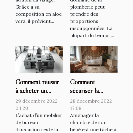
Grâce à sa
plomberie peut
composition en aloe
prendre des
vera, il prévient...
proportions
insoupçonnées. La
plupart du temps,...
Comment réussir
Comment
à acheter un
sécuriser la
mobilier de
chambre de son
29 décembre 2022
28 décembre 2022
bureau d’occasion
bébé ?
04:20
17:08
?
L’achat d’un mobilier
Aménager la
de bureau
chambre de son
d’occasion reste la
bébé est une tâche à