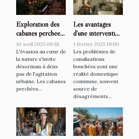
Exploration des
Les avantages
cabanes perchées
d'une intervention
pour des
professionnelle
10 avril 2025 09:18
1 février 2025 19:00
escapades nature
pour le
L'évasion au cœur de
Les problèmes de
proches de la
la nature s'invite
débouchage de
canalisations
désormais à deux
bouchées sont une
capitale
canalisations
pas de l'agitation
réalité domestique
urbaine. Les cabanes
commune, souvent
perchées...
source de
désagréments...