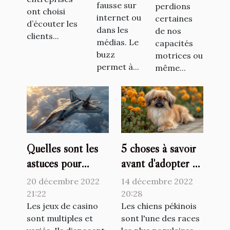
fausse sur
perdions
ont choisi
internet ou
certaines
d’écouter les
dans les
de nos
clients...
médias. Le
capacités
buzz
motrices ou
permet à...
même...
Quelles sont les
5 choses à savoir
astuces pour
avant d'adopter un
mieux jouer au
chien pékinois
20 décembre 2022
14 décembre 2022
jetX ?
21:22
20:28
Les jeux de casino
Les chiens pékinois
sont multiples et
sont l'une des races