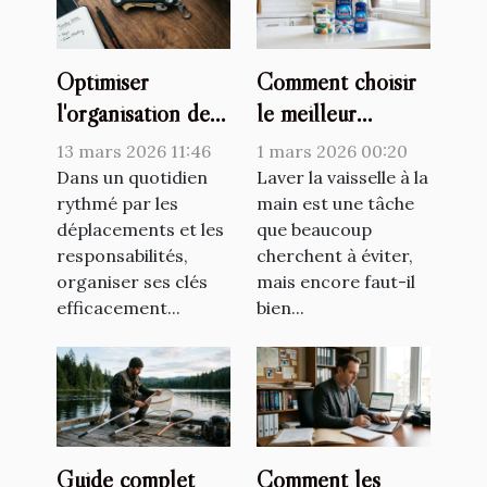
Optimiser
Comment choisir
l'organisation de
le meilleur
ses clés avec style
détergent pour
13 mars 2026 11:46
1 mars 2026 00:20
et fonctionnalité
votre lave-
Dans un quotidien
Laver la vaisselle à la
rythmé par les
vaisselle ?
main est une tâche
déplacements et les
que beaucoup
responsabilités,
cherchent à éviter,
organiser ses clés
mais encore faut-il
efficacement...
bien...
Guide complet
Comment les