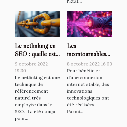
l'État...
Le netlinking en
Les
SEO : quelle est
incontournables
l'importance ?
avantages de la
9 octobre 2022
8 octobre 2022 16:00
fibre optique
19:30
Pour bénéficier
Le netlinking est une
d’une connexion
technique de
internet stable, des
référencement
innovations
naturel très
technologiques ont
employée dans le
été réalisées.
SEO. Il a été conçu
Parmi...
pour...