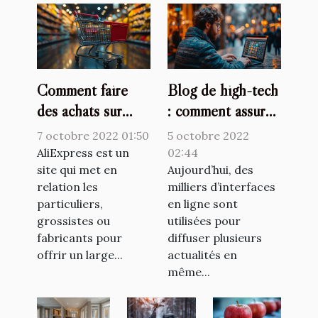
Comment faire
Blog de high-tech
des achats sur
: comment assurer
AliExpress ?
la crédibilité des
7 octobre 2022 01:50
5 octobre 2022
informations que
AliExpress est un
02:44
site qui met en
vous diffusez ?
Aujourd’hui, des
relation les
milliers d’interfaces
particuliers,
en ligne sont
grossistes ou
utilisées pour
fabricants pour
diffuser plusieurs
offrir un large...
actualités en
même...