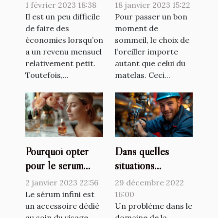
avec un petit
mémoire de forme
1 février 2023 18:38
18 janvier 2023 15:22
salaire ?
?
Il est un peu difficile
Pour passer un bon
de faire des
moment de
économies lorsqu’on
sommeil, le choix de
a un revenu mensuel
l’oreiller importe
relativement petit.
autant que celui du
Toutefois,...
matelas. Ceci...
Pourquoi opter
Dans quelles
pour le sérum
situations
Raffermissant
consulter le
2 janvier 2023 22:56
29 décembre 2022
infinite by
plombier
Le sérum infini est
16:00
Forever ?
un accessoire dédié
professionnel ?
Un problème dans le
au soin du visage.
domaine de la