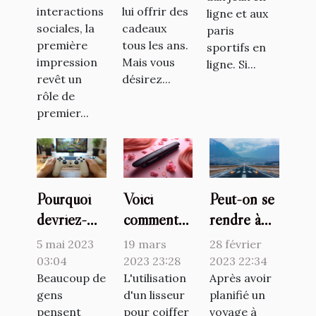
interactions
lui offrir des
ligne et aux
sociales, la
cadeaux
paris
première
tous les ans.
sportifs en
impression
Mais vous
ligne. Si...
revêt un
désirez...
rôle de
premier...
Pourquoi
Voici
Peut-on se
devriez-
comment
rendre à
vous jouer
protéger
l'aéroport
5 mai 2023
19 mars
28 février
à des jeux
ses
de Genève
03:04
2023 23:28
2023 22:34
en ligne ?
Beaucoup de
cheveux de
L'utilisation
sans
Après avoir
gens
d'un lisseur
planifié un
la chaleur
vignette ?
pensent
pour coiffer
voyage à