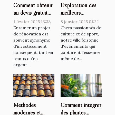
Comment obtenir
Exploration des
un devis gratuit
meilleurs
pour votre projet
événements
1 février 2025 13:38
8 janvier 2025 01:22
de rénovation
culturels et
Entamer un projet
Chers passionnés de
de rénovation est
sportifs proposés
culture et de sport,
souvent synonyme
notre ville foisonne
sur un site
d'investissement
d'événements qui
municipal
conséquent, tant en
capturent l'essence
temps qu'en
même de...
argent...
Méthodes
Comment intégrer
modernes et
des plantes