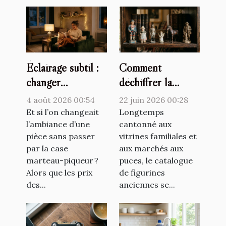
Éclairage subtil :
Comment
changer
déchiffrer la
l’atmosphère
valeur cachée d’un
4 août 2026 00:54
22 juin 2026 00:28
d’une pièce sans
catalogue de
Et si l’on changeait
Longtemps
travaux lourds
l’ambiance d’une
figurines
cantonné aux
pièce sans passer
vitrines familiales et
anciennes
par la case
aux marchés aux
marteau-piqueur ?
puces, le catalogue
Alors que les prix
de figurines
des...
anciennes se...