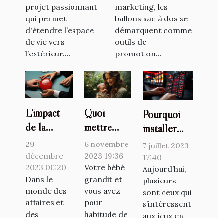
marketing, les
projet passionnant
marketing
ballons sac à dos se
qui permet
démarquent comme
d'étendre l’espace
outils de
de vie vers
promotion...
l’extérieur....
L'impact
Quoi
Pourquoi
de la
mettre
installer
première
dans une
l’application
29
6 novembre
7 juillet 2023
impression
liste de
1xbet ?
décembre
2023 19:36
17:40
dans
2023 00:20
naissance ?
Votre bébé
Aujourd’hui,
Dans le
grandit et
plusieurs
l'accueil
monde des
vous avez
sont ceux qui
affaires et
pour
s’intéressent
des
habitude de
aux jeux en