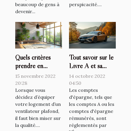
beaucoup de gens à
perspicacité....
devenir...
Quels critères
Tout savoir sur le
prendre en
Livre A et sa
compte pour
revalorisation
15 novembre 2022
14 octobre 2022
choisir un
20:28
04:50
ventilateur
Lorsque vous
Les comptes
décidez d’équiper
d'épargne, tels que
plafond ?
votre logement d’un
les comptes A ou les
ventilateur plafond,
comptes d'épargne
il faut bien miser sur
rémunérés, sont
la qualité....
réglementés par