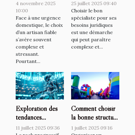
pour vos urgences
pour vos besoins
4 novembre 2025
25 juillet 2025 09:40
domestiques ?
juridiques ?
10:00
Choisir le bon
Face à une urgence
spécialiste pour ses
domestique, le choix
besoins juridiques
d’un artisan fiable
est une démarche
s’avère souvent
qui peut paraître
complexe et
complexe et...
stressant.
Pourtant...
Exploration des
Comment choisir
tendances
la bonne structure
émergentes dans
gonflable pour
11 juillet 2025 09:36
1 juillet 2025 09:16
le rock progressif
votre événement ?