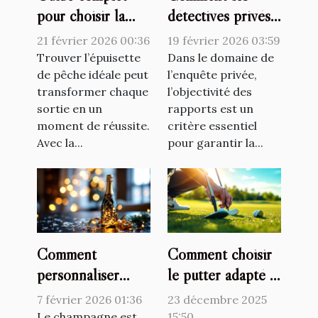
pour choisir la
détectives privés
meilleure
assurent-ils
21 février 2026 00:36
19 février 2026 03:59
épuisette de
l'objectivité dans
Trouver l’épuisette
Dans le domaine de
pêche adaptée ?
de pêche idéale peut
leurs rapports ?
l’enquête privée,
transformer chaque
l’objectivité des
sortie en un
rapports est un
moment de réussite.
critère essentiel
Avec la...
pour garantir la...
Comment
Comment choisir
personnaliser
le putter adapté à
votre champagne
votre style de jeu
7 février 2026 01:36
23 décembre 2025
pour chaque
?
Le champagne est
15:50