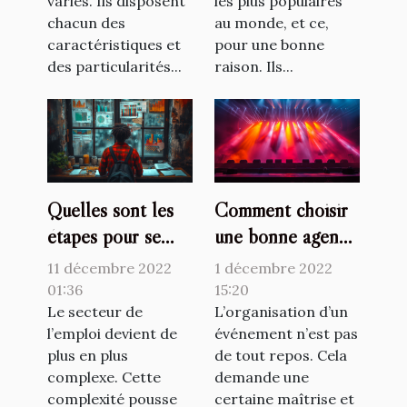
variés. Ils disposent
les plus populaires
chacun des
au monde, et ce,
caractéristiques et
pour une bonne
des particularités...
raison. Ils...
Quelles sont les
Comment choisir
étapes pour se
une bonne agence
lancer comme
événementielle ?
11 décembre 2022
1 décembre 2022
travailleur
01:36
15:20
indépendant ?
Le secteur de
L’organisation d’un
l’emploi devient de
événement n’est pas
plus en plus
de tout repos. Cela
complexe. Cette
demande une
complexité pousse
certaine maîtrise et