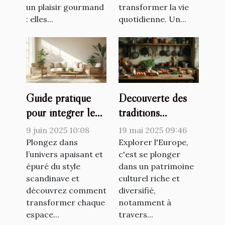
un plaisir gourmand
transformer la vie
: elles...
quotidienne. Un...
Guide pratique
Découverte des
pour intégrer le
traditions
style scandinave
culinaires lors de
9 juin 2025 10:08
19 mai 2025 09:46
dans chaque pièce
voyages en
Plongez dans
Explorer l'Europe,
de la maison
l’univers apaisant et
Europe
c'est se plonger
épuré du style
dans un patrimoine
scandinave et
culturel riche et
découvrez comment
diversifié,
transformer chaque
notamment à
espace...
travers...