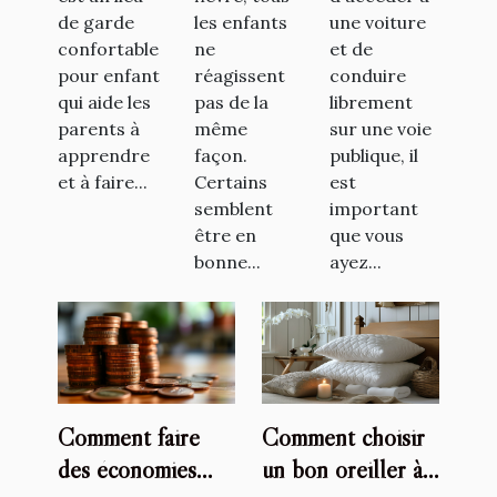
en crèche
bébé ?
permis de
de garde
les enfants
une voiture
conduire
confortable
ne
et de
pour enfant
réagissent
conduire
qui aide les
pas de la
librement
parents à
même
sur une voie
apprendre
façon.
publique, il
et à faire...
Certains
est
semblent
important
être en
que vous
bonne...
ayez...
Comment faire
Comment choisir
des économies
un bon oreiller à