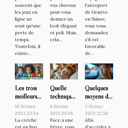
du lisseur
souvent que
vos cheveux
l'aéroport
les jeux en
peut vous
de Genève
ligne ne
donner un
en Suisse,
sont qu'une
look élégant
vous vous
perte de
et poli. Mais,
demandez
temps.
cela...
s'il est
Toutefois, il
favorable
existe...
de...
Les trois
Quelle
Quelques
meilleurs
technique
moyens de
jeux à
pour faire
se faire
10 février
6 février
3 février
proposer
baisser la
former
2023 23:34
2023 01:06
2023 22:50
aux enfants
La crèche
fièvre d’un
Face à une
pour son
Afin
est un lieu
fièvre, tous
d'accéder à