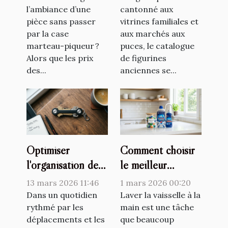
travaux lourds
l’ambiance d’une
figurines
cantonné aux
pièce sans passer
vitrines familiales et
anciennes
par la case
aux marchés aux
marteau-piqueur ?
puces, le catalogue
Alors que les prix
de figurines
des...
anciennes se...
Optimiser
Comment choisir
l'organisation de
le meilleur
ses clés avec style
détergent pour
13 mars 2026 11:46
1 mars 2026 00:20
et fonctionnalité
votre lave-
Dans un quotidien
Laver la vaisselle à la
rythmé par les
vaisselle ?
main est une tâche
déplacements et les
que beaucoup