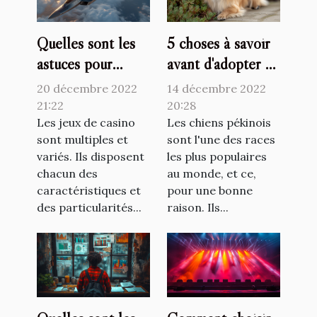
Quelles sont les
5 choses à savoir
astuces pour
avant d'adopter un
mieux jouer au
chien pékinois
20 décembre 2022
14 décembre 2022
jetX ?
21:22
20:28
Les jeux de casino
Les chiens pékinois
sont multiples et
sont l'une des races
variés. Ils disposent
les plus populaires
chacun des
au monde, et ce,
caractéristiques et
pour une bonne
des particularités...
raison. Ils...