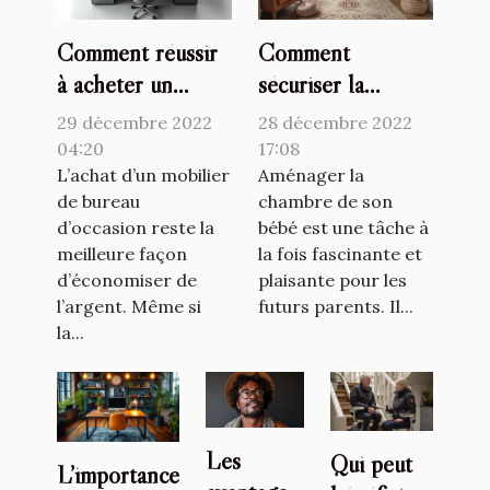
Comment réussir
Comment
à acheter un
sécuriser la
mobilier de
chambre de son
29 décembre 2022
28 décembre 2022
bureau d’occasion
bébé ?
04:20
17:08
?
L’achat d’un mobilier
Aménager la
de bureau
chambre de son
d’occasion reste la
bébé est une tâche à
meilleure façon
la fois fascinante et
d’économiser de
plaisante pour les
l’argent. Même si
futurs parents. Il...
la...
Les
Qui peut
L’importance