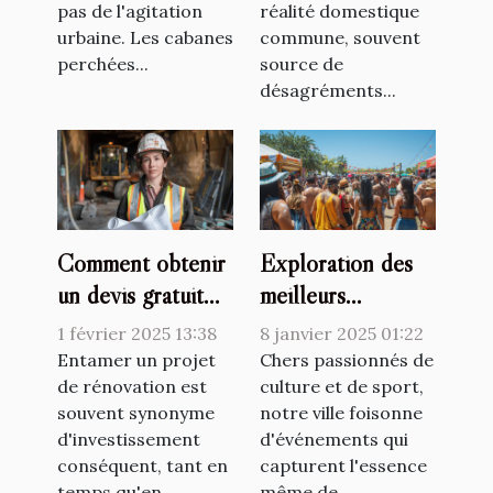
pas de l'agitation
réalité domestique
urbaine. Les cabanes
commune, souvent
perchées...
source de
désagréments...
Comment obtenir
Exploration des
un devis gratuit
meilleurs
pour votre projet
événements
1 février 2025 13:38
8 janvier 2025 01:22
de rénovation
culturels et
Entamer un projet
Chers passionnés de
de rénovation est
sportifs proposés
culture et de sport,
souvent synonyme
notre ville foisonne
sur un site
d'investissement
d'événements qui
municipal
conséquent, tant en
capturent l'essence
temps qu'en
même de...