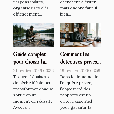
responsabilités,
cherchent à éviter,
organiser ses clés
mais encore faut-il
efficacement...
bien...
Guide complet
Comment les
pour choisir la
détectives privés
meilleure
assurent-ils
21 février 2026 00:36
19 février 2026 03:59
épuisette de
l'objectivité dans
Trouver l’épuisette
Dans le domaine de
pêche adaptée ?
de pêche idéale peut
leurs rapports ?
l’enquête privée,
transformer chaque
l’objectivité des
sortie en un
rapports est un
moment de réussite.
critère essentiel
Avec la...
pour garantir la...