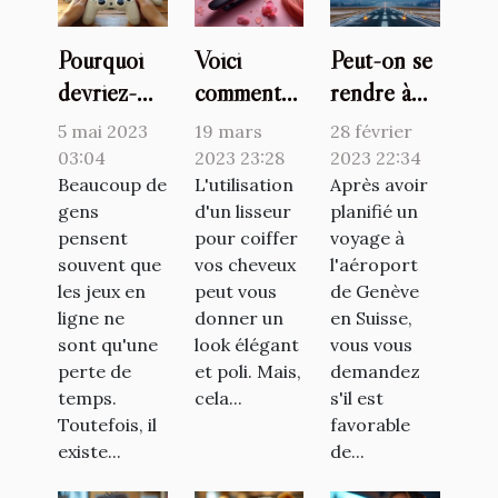
Pourquoi
Voici
Peut-on se
devriez-
comment
rendre à
vous jouer
protéger
l'aéroport
5 mai 2023
19 mars
28 février
à des jeux
ses
de Genève
03:04
2023 23:28
2023 22:34
en ligne ?
Beaucoup de
cheveux de
L'utilisation
sans
Après avoir
gens
d'un lisseur
planifié un
la chaleur
vignette ?
pensent
pour coiffer
voyage à
du lisseur
souvent que
vos cheveux
l'aéroport
les jeux en
peut vous
de Genève
ligne ne
donner un
en Suisse,
sont qu'une
look élégant
vous vous
perte de
et poli. Mais,
demandez
temps.
cela...
s'il est
Toutefois, il
favorable
existe...
de...