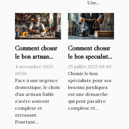
Une...
Comment choisir
Comment choisir
le bon artisan
le bon spécialiste
pour vos urgences
pour vos besoins
4 novembre 2025
25 juillet 2025 09:40
domestiques ?
juridiques ?
10:00
Choisir le bon
Face à une urgence
spécialiste pour ses
domestique, le choix
besoins juridiques
d’un artisan fiable
est une démarche
s’avère souvent
qui peut paraître
complexe et
complexe et...
stressant.
Pourtant...