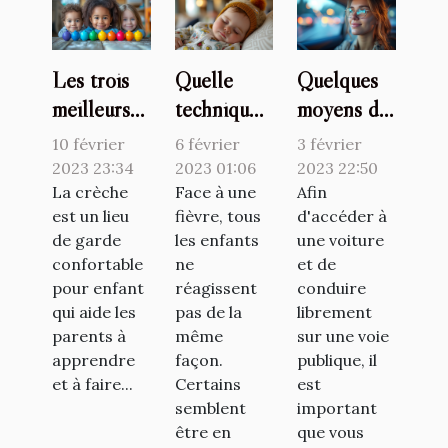
Les trois
Quelle
Quelques
meilleurs
technique
moyens de
jeux à
pour faire
se faire
10 février
6 février
3 février
proposer
baisser la
former
2023 23:34
2023 01:06
2023 22:50
aux enfants
La crèche
fièvre d’un
Face à une
pour son
Afin
est un lieu
fièvre, tous
d'accéder à
en crèche
bébé ?
permis de
de garde
les enfants
une voiture
conduire
confortable
ne
et de
pour enfant
réagissent
conduire
qui aide les
pas de la
librement
parents à
même
sur une voie
apprendre
façon.
publique, il
et à faire...
Certains
est
semblent
important
être en
que vous