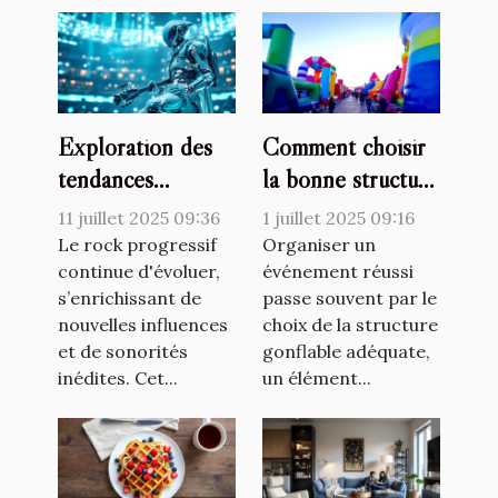
Exploration des
Comment choisir
tendances
la bonne structure
émergentes dans
gonflable pour
11 juillet 2025 09:36
1 juillet 2025 09:16
le rock progressif
votre événement ?
Le rock progressif
Organiser un
continue d'évoluer,
événement réussi
s’enrichissant de
passe souvent par le
nouvelles influences
choix de la structure
et de sonorités
gonflable adéquate,
inédites. Cet...
un élément...