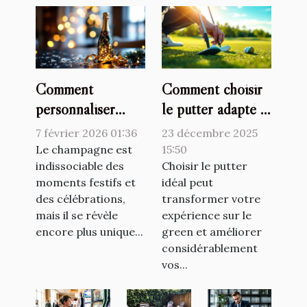
Comment
Comment choisir
personnaliser
le putter adapté à
votre champagne
votre style de jeu
7 février 2026 01:36
23 décembre 2025
pour chaque
?
Le champagne est
15:50
occasion ?
indissociable des
Choisir le putter
moments festifs et
idéal peut
des célébrations,
transformer votre
mais il se révèle
expérience sur le
encore plus unique...
green et améliorer
considérablement
vos...