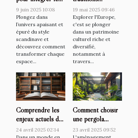
style scandinave
culinaires lors de
9 juin 2025 10:08
19 mai 2025 09:46
dans chaque pièce
voyages en
Plongez dans
Explorer l'Europe,
de la maison
l’univers apaisant et
Europe
c'est se plonger
épuré du style
dans un patrimoine
scandinave et
culturel riche et
découvrez comment
diversifié,
transformer chaque
notamment à
espace...
travers...
Comprendre les
Comment choisir
enjeux actuels du
une pergola
droit familial et
bioclimatique pour
24 avril 2025 02:14
23 avril 2025 09:52
des personnes
améliorer votre
Dans un monde en
L'aménagement