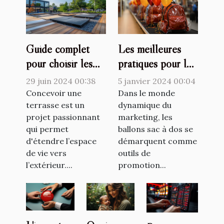
Les meilleures
Guide complet
pratiques pour le
pour choisir les
stockage et la
meilleurs supports
5 janvier 2024 00:04
29 juin 2024 00:38
maintenance des
de terrasse selon
Dans le monde
Concevoir une
ballons sac à dos
dynamique du
le type de sol
terrasse est un
marketing, les
projet passionnant
marketing
ballons sac à dos se
qui permet
démarquent comme
d'étendre l’espace
outils de
de vie vers
promotion...
l’extérieur....