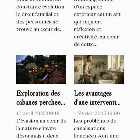
constante évolution,
espace extérieur
d'un espace
le droit familial et
extérieur est un art
des personnes se
qui requiert
trouve au cœur de...
réflexion et
créativité. Au cœur
de cette...
Exploration des
Les avantages
cabanes perchées
d'une intervention
pour des
professionnelle
10 avril 2025 09:18
1 février 2025 19:00
escapades nature
pour le
L'évasion au cœur de
Les problèmes de
proches de la
la nature s'invite
débouchage de
canalisations
désormais à deux
bouchées sont une
capitale
canalisations