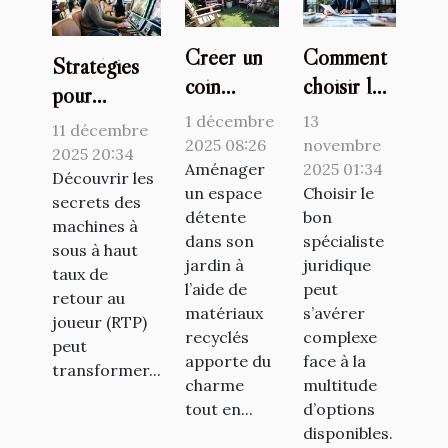
Créer un
Comment
Stratégies
coin
choisir le
pour
relaxant
bon
identifier et
1 décembre
13
11 décembre
dans votre
spécialiste
2025 08:26
novembre
jouer aux
2025 20:34
jardin avec
Aménager
juridique
2025 01:34
machines à
Découvrir les
un espace
Choisir le
des
pour vos
secrets des
sous avec
détente
bon
machines à
matériaux
besoins ?
les meilleurs
dans son
spécialiste
sous à haut
recyclés
RTP
jardin à
juridique
taux de
l’aide de
peut
retour au
matériaux
s’avérer
joueur (RTP)
recyclés
complexe
peut
apporte du
face à la
transformer...
charme
multitude
tout en...
d’options
disponibles.