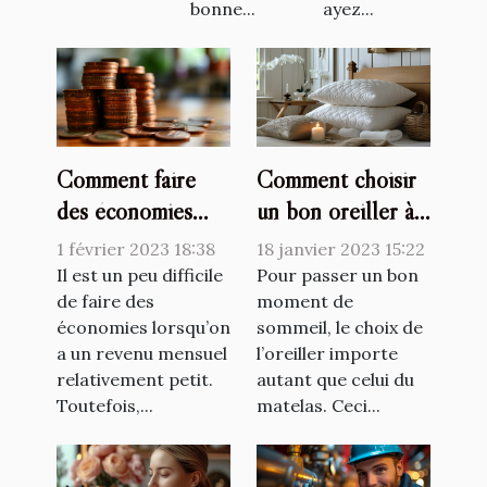
bonne...
ayez...
Comment faire
Comment choisir
des économies
un bon oreiller à
avec un petit
mémoire de forme
1 février 2023 18:38
18 janvier 2023 15:22
salaire ?
?
Il est un peu difficile
Pour passer un bon
de faire des
moment de
économies lorsqu’on
sommeil, le choix de
a un revenu mensuel
l’oreiller importe
relativement petit.
autant que celui du
Toutefois,...
matelas. Ceci...