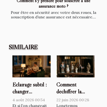
Comment s’y prendre pour souscrire a une
assurance moto ?
Pour être en sécurité avec votre deux roues, la
souscription d’une assurance est nécessaire....
SIMILAIRE
Éclairage subtil :
Comment
changer
déchiffrer la
l’atmosphère
valeur cachée d’un
4 août 2026 00:54
22 juin 2026 00:28
d’une pièce sans
catalogue de
Et si l’on changeait
Longtemps