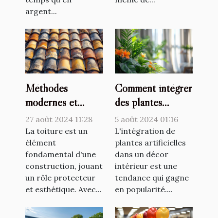
argent...
Méthodes
Comment intégrer
modernes et
des plantes
traditionnelles de
artificielles dans
27 août 2024 11:28
5 août 2024 01:16
couverture de
votre décor
La toiture est un
L'intégration de
toiture
élément
intérieur
plantes artificielles
fondamental d'une
dans un décor
construction, jouant
intérieur est une
un rôle protecteur
tendance qui gagne
et esthétique. Avec...
en popularité....