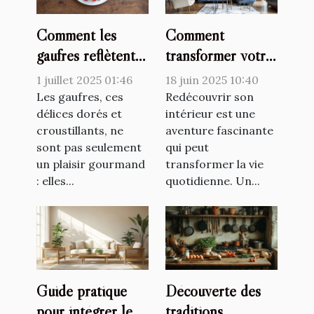
Comment les
Comment
gaufres reflètent-
transformer votre
elles les
espace avec un
1 juillet 2025 01:46
18 juin 2025 10:40
changements
décorateur
Les gaufres, ces
Redécouvrir son
culturels ?
délices dorés et
d'intérieur
intérieur est une
croustillants, ne
aventure fascinante
sont pas seulement
qui peut
un plaisir gourmand
transformer la vie
: elles...
quotidienne. Un...
Guide pratique
Découverte des
pour intégrer le
traditions