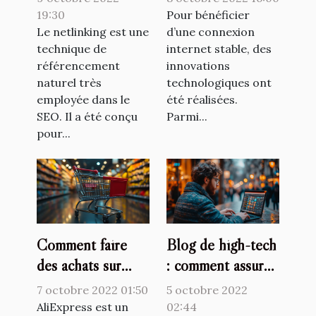
fibre optique
19:30
Pour bénéficier
Le netlinking est une
d’une connexion
technique de
internet stable, des
référencement
innovations
naturel très
technologiques ont
employée dans le
été réalisées.
SEO. Il a été conçu
Parmi...
pour...
Comment faire
Blog de high-tech
des achats sur
: comment assurer
AliExpress ?
la crédibilité des
7 octobre 2022 01:50
5 octobre 2022
informations que
AliExpress est un
02:44