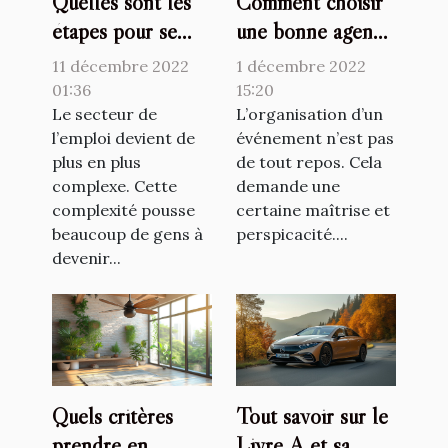
Quelles sont les
Comment choisir
étapes pour se
une bonne agence
lancer comme
événementielle ?
11 décembre 2022
1 décembre 2022
travailleur
01:36
15:20
indépendant ?
Le secteur de
L’organisation d’un
l’emploi devient de
événement n’est pas
plus en plus
de tout repos. Cela
complexe. Cette
demande une
complexité pousse
certaine maîtrise et
beaucoup de gens à
perspicacité....
devenir...
Quels critères
Tout savoir sur le
prendre en
Livre A et sa