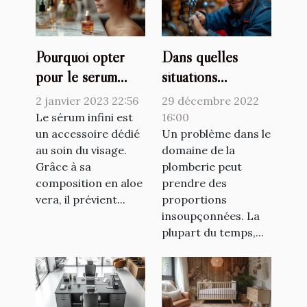
Pourquoi opter
Dans quelles
pour le sérum
situations
Raffermissant
consulter le
2 janvier 2023 22:56
29 décembre 2022
infinite by
plombier
Le sérum infini est
16:00
Forever ?
un accessoire dédié
professionnel ?
Un problème dans le
au soin du visage.
domaine de la
Grâce à sa
plomberie peut
composition en aloe
prendre des
vera, il prévient...
proportions
insoupçonnées. La
plupart du temps,...