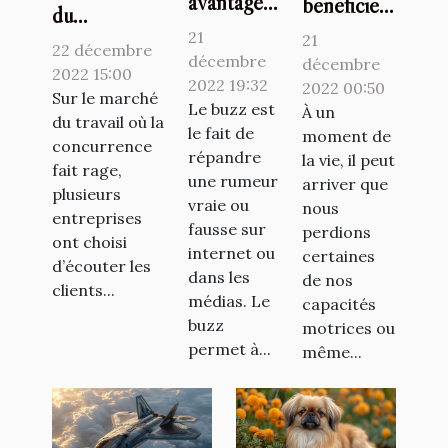
avantages
bénéficier
du
du buzz
de
21
21
télétravail et
22 décembre
pour un
l’utilisation
décembre
décembre
du flex office
2022 15:00
artiste
2022 19:32
d’un
2022 00:50
à travers la
Sur le marché
Le buzz est
À un
monte-
du travail où la
plateforme
le fait de
moment de
escalier ?
concurrence
deskare
répandre
la vie, il peut
fait rage,
une rumeur
arriver que
plusieurs
vraie ou
nous
entreprises
fausse sur
perdions
ont choisi
internet ou
certaines
d’écouter les
dans les
de nos
clients...
médias. Le
capacités
buzz
motrices ou
permet à...
même...