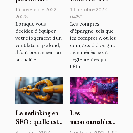
compte pour
revalorisation
15 novembre 2022
14 octobre 2022
choisir un
20:28
04:50
ventilateur
Lorsque vous
Les comptes
décidez d’équiper
d'épargne, tels que
plafond ?
votre logement d’un
les comptes A ou les
ventilateur plafond,
comptes d'épargne
il faut bien miser sur
rémunérés, sont
la qualité....
réglementés par
l'État...
Le netlinking en
Les
SEO : quelle est
incontournables
l'importance ?
avantages de la
9 octobre 2022
8 octobre 2022 16:00