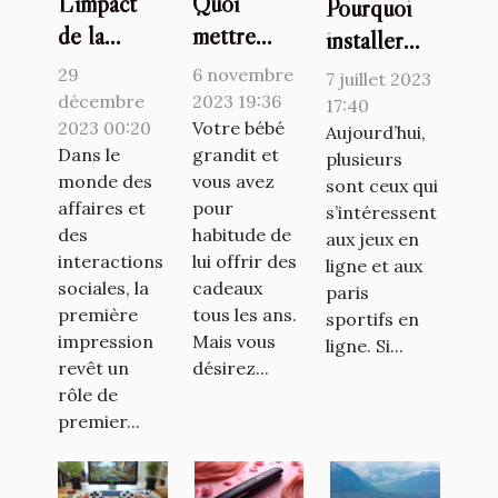
L'impact
Quoi
Pourquoi
de la
mettre
installer
première
dans une
l’application
29
6 novembre
7 juillet 2023
impression
liste de
1xbet ?
décembre
2023 19:36
17:40
dans
2023 00:20
naissance ?
Votre bébé
Aujourd’hui,
Dans le
grandit et
plusieurs
l'accueil
monde des
vous avez
sont ceux qui
affaires et
pour
s’intéressent
des
habitude de
aux jeux en
interactions
lui offrir des
ligne et aux
sociales, la
cadeaux
paris
première
tous les ans.
sportifs en
impression
Mais vous
ligne. Si...
revêt un
désirez...
rôle de
premier...