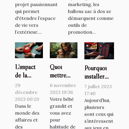
marketing, les
projet passionnant
marketing
ballons sac à dos se
qui permet
démarquent comme
d'étendre l’espace
outils de
de vie vers
promotion...
l’extérieur....
L'impact
Quoi
Pourquoi
de la
mettre
installer
première
dans une
l’application
29
6 novembre
7 juillet 2023
impression
liste de
1xbet ?
décembre
2023 19:36
17:40
dans
2023 00:20
naissance ?
Votre bébé
Aujourd’hui,
Dans le
grandit et
plusieurs
l'accueil
monde des
vous avez
sont ceux qui
affaires et
pour
s’intéressent
des
habitude de
aux jeux en