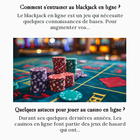
Comment s’entraîner au blackjack en ligne ?
Le blackjack en ligne est un jeu qui nécessite
quelques connaissances de bases. Pour
augmenter vos...
Quelques astuces pour jouer au casino en ligne ?
Durant ses quelques dernières années, Les
casinos en ligne font partie des jeux de hasard
qui ont...