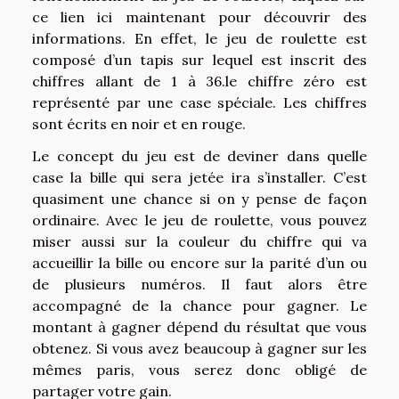
ce lien ici maintenant
pour découvrir des
informations. En effet, le jeu de roulette est
composé d’un tapis sur lequel est inscrit des
chiffres allant de 1 à 36.le chiffre zéro est
représenté par une case spéciale. Les chiffres
sont écrits en noir et en rouge.
Le concept du jeu est de deviner dans quelle
case la bille qui sera jetée ira s’installer. C’est
quasiment une chance si on y pense de façon
ordinaire. Avec le jeu de roulette, vous pouvez
miser aussi sur la couleur du chiffre qui va
accueillir la bille ou encore sur la parité d’un ou
de plusieurs numéros. Il faut alors être
accompagné de la chance pour gagner. Le
montant à gagner dépend du résultat que vous
obtenez. Si vous avez beaucoup à gagner sur les
mêmes paris, vous serez donc obligé de
partager votre gain.