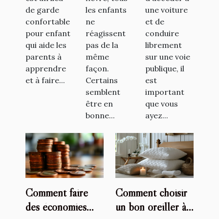
en crèche
bébé ?
permis de
de garde
les enfants
une voiture
conduire
confortable
ne
et de
pour enfant
réagissent
conduire
qui aide les
pas de la
librement
parents à
même
sur une voie
apprendre
façon.
publique, il
et à faire...
Certains
est
semblent
important
être en
que vous
bonne...
ayez...
Comment faire
Comment choisir
des économies
un bon oreiller à