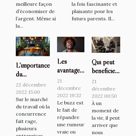
meilleure façon
la fois fascinante et
d’économiser de
plaisante pour les
l’argent. Même si
futurs parents. Il...
la...
Les
Qui peut
L’importance
avantages
bénéficier
du
du buzz
de
21
21
télétravail et
22 décembre
pour un
l’utilisation
décembre
décembre
du flex office
2022 15:00
artiste
2022 19:32
d’un
2022 00:50
à travers la
Sur le marché
Le buzz est
À un
monte-
du travail où la
plateforme
le fait de
moment de
escalier ?
concurrence
deskare
répandre
la vie, il peut
fait rage,
une rumeur
arriver que
plusieurs
vraie ou
nous
entreprises