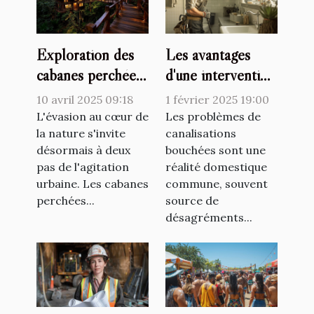
Exploration des
Les avantages
cabanes perchées
d'une intervention
pour des
professionnelle
10 avril 2025 09:18
1 février 2025 19:00
escapades nature
pour le
L'évasion au cœur de
Les problèmes de
proches de la
la nature s'invite
débouchage de
canalisations
désormais à deux
bouchées sont une
capitale
canalisations
pas de l'agitation
réalité domestique
urbaine. Les cabanes
commune, souvent
perchées...
source de
désagréments...