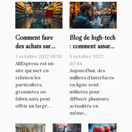
Comment faire
Blog de high-tech
des achats sur
: comment assurer
AliExpress ?
la crédibilité des
7 octobre 2022 01:50
5 octobre 2022
informations que
AliExpress est un
02:44
site qui met en
vous diffusez ?
Aujourd’hui, des
relation les
milliers d’interfaces
particuliers,
en ligne sont
grossistes ou
utilisées pour
fabricants pour
diffuser plusieurs
offrir un large...
actualités en
même...