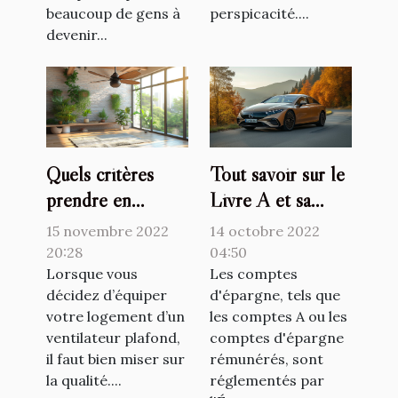
beaucoup de gens à
perspicacité....
devenir...
Quels critères
Tout savoir sur le
prendre en
Livre A et sa
compte pour
revalorisation
15 novembre 2022
14 octobre 2022
choisir un
20:28
04:50
ventilateur
Lorsque vous
Les comptes
décidez d’équiper
d'épargne, tels que
plafond ?
votre logement d’un
les comptes A ou les
ventilateur plafond,
comptes d'épargne
il faut bien miser sur
rémunérés, sont
la qualité....
réglementés par