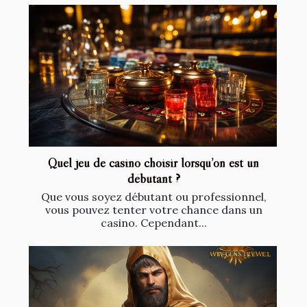
Quel jeu de casino choisir lorsqu’on est un
débutant ?
Que vous soyez débutant ou professionnel,
vous pouvez tenter votre chance dans un
casino. Cependant...