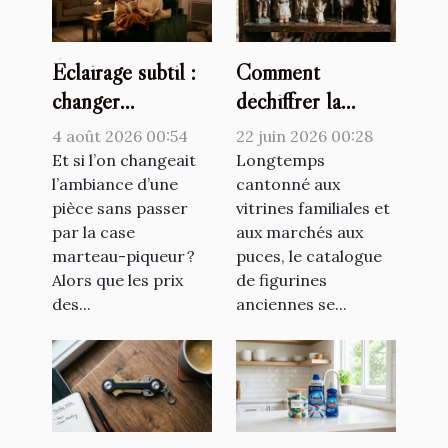
Éclairage subtil :
Comment
changer
déchiffrer la
l’atmosphère
valeur cachée d’un
4 août 2026 00:54
22 juin 2026 00:28
d’une pièce sans
catalogue de
Et si l’on changeait
Longtemps
travaux lourds
l’ambiance d’une
figurines
cantonné aux
pièce sans passer
vitrines familiales et
anciennes
par la case
aux marchés aux
marteau-piqueur ?
puces, le catalogue
Alors que les prix
de figurines
des...
anciennes se...