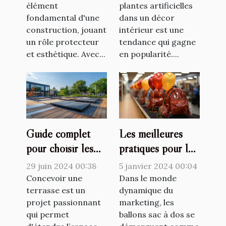
toiture
élément
intérieur
plantes artificielles
fondamental d'une
dans un décor
construction, jouant
intérieur est une
un rôle protecteur
tendance qui gagne
et esthétique. Avec...
en popularité....
Les meilleures
Guide complet
pratiques pour le
pour choisir les
stockage et la
meilleurs supports
5 janvier 2024 00:04
29 juin 2024 00:38
maintenance des
de terrasse selon
Dans le monde
Concevoir une
ballons sac à dos
dynamique du
le type de sol
terrasse est un
marketing, les
projet passionnant
marketing
ballons sac à dos se
qui permet