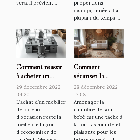
vera, il prévient...
proportions
insoupçonnées. La
plupart du temps,...
Comment réussir
Comment
à acheter un
sécuriser la
mobilier de
chambre de son
29 décembre 2022
28 décembre 2022
bureau d’occasion
bébé ?
04:20
17:08
?
L’achat d’un mobilier
Aménager la
de bureau
chambre de son
d’occasion reste la
bébé est une tâche à
meilleure façon
la fois fascinante et
d’économiser de
plaisante pour les
l’argent. Même si
futurs parents. Il...