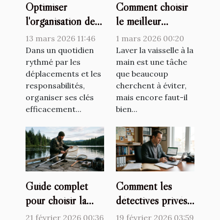
Optimiser
Comment choisir
l'organisation de
le meilleur
ses clés avec style
détergent pour
13 mars 2026 11:46
1 mars 2026 00:20
et fonctionnalité
votre lave-
Dans un quotidien
Laver la vaisselle à la
rythmé par les
vaisselle ?
main est une tâche
déplacements et les
que beaucoup
responsabilités,
cherchent à éviter,
organiser ses clés
mais encore faut-il
efficacement...
bien...
Guide complet
Comment les
pour choisir la
détectives privés
meilleure
assurent-ils
21 février 2026 00:36
19 février 2026 03:59