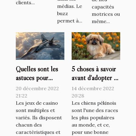
clients...
médias. Le
capacités
buzz
motrices ou
permet à...
même...
Quelles sont les
5 choses à savoir
astuces pour
avant d'adopter un
mieux jouer au
chien pékinois
20 décembre 2022
14 décembre 2022
jetX ?
21:22
20:28
Les jeux de casino
Les chiens pékinois
sont multiples et
sont l'une des races
variés. Ils disposent
les plus populaires
chacun des
au monde, et ce,
caractéristiques et
pour une bonne