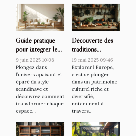
Guide pratique
Découverte des
pour intégrer le
traditions
style scandinave
culinaires lors de
9 juin 2025 10:08
19 mai 2025 09:46
dans chaque pièce
voyages en
Plongez dans
Explorer l'Europe,
de la maison
l’univers apaisant et
Europe
c'est se plonger
épuré du style
dans un patrimoine
scandinave et
culturel riche et
découvrez comment
diversifié,
transformer chaque
notamment à
espace...
travers...