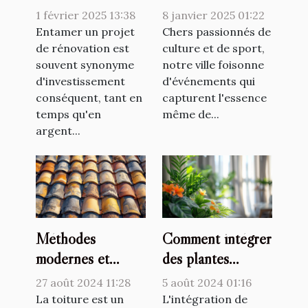
pour votre projet
événements
1 février 2025 13:38
8 janvier 2025 01:22
de rénovation
culturels et
Entamer un projet
Chers passionnés de
de rénovation est
sportifs proposés
culture et de sport,
souvent synonyme
notre ville foisonne
sur un site
d'investissement
d'événements qui
municipal
conséquent, tant en
capturent l'essence
temps qu'en
même de...
argent...
Méthodes
Comment intégrer
modernes et
des plantes
traditionnelles de
artificielles dans
27 août 2024 11:28
5 août 2024 01:16
couverture de
votre décor
La toiture est un
L'intégration de