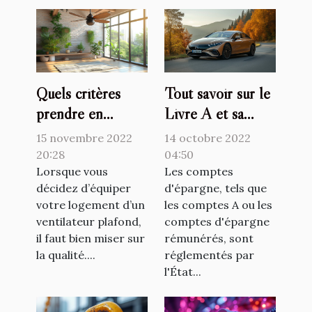
Quels critères
Tout savoir sur le
prendre en
Livre A et sa
compte pour
revalorisation
15 novembre 2022
14 octobre 2022
choisir un
20:28
04:50
ventilateur
Lorsque vous
Les comptes
décidez d’équiper
d'épargne, tels que
plafond ?
votre logement d’un
les comptes A ou les
ventilateur plafond,
comptes d'épargne
il faut bien miser sur
rémunérés, sont
la qualité....
réglementés par
l'État...