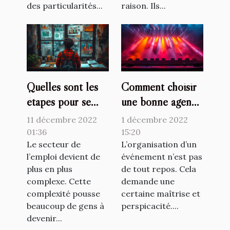
des particularités...
raison. Ils...
Quelles sont les
Comment choisir
étapes pour se
une bonne agence
lancer comme
événementielle ?
11 décembre 2022
1 décembre 2022
travailleur
01:36
15:20
indépendant ?
Le secteur de
L’organisation d’un
l’emploi devient de
événement n’est pas
plus en plus
de tout repos. Cela
complexe. Cette
demande une
complexité pousse
certaine maîtrise et
beaucoup de gens à
perspicacité....
devenir...