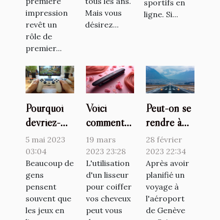
première
tous les ans.
sportifs en
impression
Mais vous
ligne. Si...
revêt un
désirez...
rôle de
premier...
Pourquoi
Voici
Peut-on se
devriez-
comment
rendre à
vous jouer
protéger
l'aéroport
5 mai 2023
19 mars
28 février
à des jeux
ses
de Genève
03:04
2023 23:28
2023 22:34
en ligne ?
Beaucoup de
cheveux de
L'utilisation
sans
Après avoir
gens
d'un lisseur
planifié un
la chaleur
vignette ?
pensent
pour coiffer
voyage à
du lisseur
souvent que
vos cheveux
l'aéroport
les jeux en
peut vous
de Genève