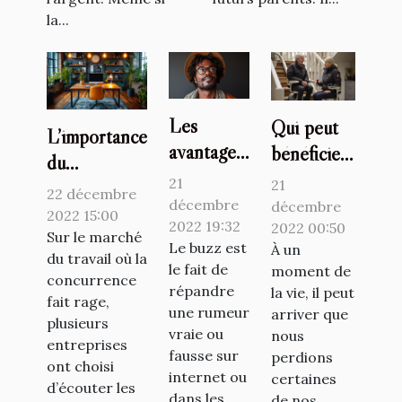
la...
Les
Qui peut
L’importance
avantages
bénéficier
du
du buzz
de
21
21
télétravail et
22 décembre
pour un
l’utilisation
décembre
décembre
du flex office
2022 15:00
artiste
2022 19:32
d’un
2022 00:50
à travers la
Sur le marché
Le buzz est
À un
monte-
du travail où la
plateforme
le fait de
moment de
escalier ?
concurrence
deskare
répandre
la vie, il peut
fait rage,
une rumeur
arriver que
plusieurs
vraie ou
nous
entreprises
fausse sur
perdions
ont choisi
internet ou
certaines
d’écouter les
dans les
de nos