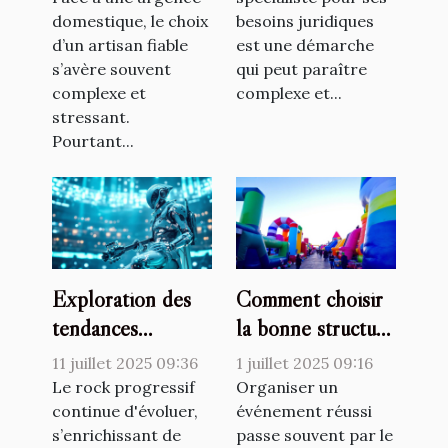
domestique, le choix
besoins juridiques
d’un artisan fiable
est une démarche
s’avère souvent
qui peut paraître
complexe et
complexe et...
stressant.
Pourtant...
Exploration des
Comment choisir
tendances
la bonne structure
émergentes dans
gonflable pour
11 juillet 2025 09:36
1 juillet 2025 09:16
le rock progressif
votre événement ?
Le rock progressif
Organiser un
continue d'évoluer,
événement réussi
s’enrichissant de
passe souvent par le