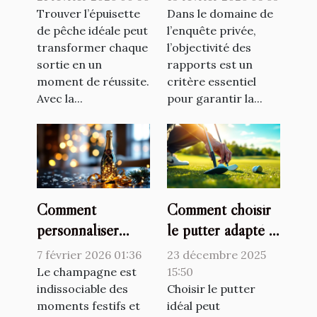
épuisette de
l'objectivité dans
Trouver l’épuisette
Dans le domaine de
pêche adaptée ?
de pêche idéale peut
leurs rapports ?
l’enquête privée,
transformer chaque
l’objectivité des
sortie en un
rapports est un
moment de réussite.
critère essentiel
Avec la...
pour garantir la...
Comment
Comment choisir
personnaliser
le putter adapté à
votre champagne
votre style de jeu
7 février 2026 01:36
23 décembre 2025
pour chaque
?
Le champagne est
15:50
occasion ?
indissociable des
Choisir le putter
moments festifs et
idéal peut