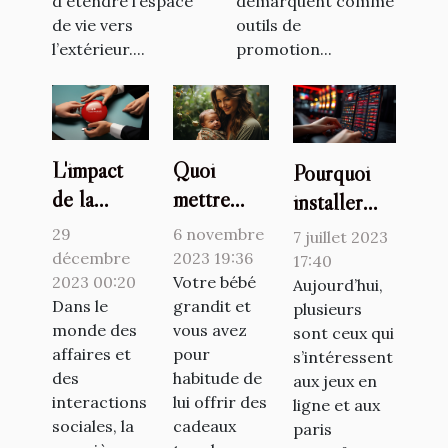
démarquent comme
d'étendre l’espace
outils de
de vie vers
promotion...
l’extérieur....
L'impact
Quoi
Pourquoi
de la
mettre
installer
première
dans une
l’application
29
6 novembre
7 juillet 2023
impression
liste de
1xbet ?
décembre
2023 19:36
17:40
dans
2023 00:20
naissance ?
Votre bébé
Aujourd’hui,
Dans le
grandit et
plusieurs
l'accueil
monde des
vous avez
sont ceux qui
affaires et
pour
s’intéressent
des
habitude de
aux jeux en
interactions
lui offrir des
ligne et aux
sociales, la
cadeaux
paris