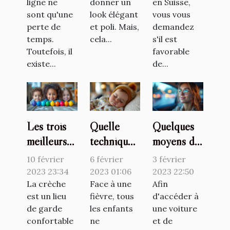
ligne ne
donner un
en Suisse,
sont qu'une
look élégant
vous vous
perte de
et poli. Mais,
demandez
temps.
cela...
s'il est
Toutefois, il
favorable
existe...
de...
Les trois
Quelle
Quelques
meilleurs
technique
moyens de
jeux à
pour faire
se faire
10 février
6 février
3 février
proposer
baisser la
former
2023 23:34
2023 01:06
2023 22:50
aux enfants
La crèche
fièvre d’un
Face à une
pour son
Afin
est un lieu
fièvre, tous
d'accéder à
en crèche
bébé ?
permis de
de garde
les enfants
une voiture
conduire
confortable
ne
et de