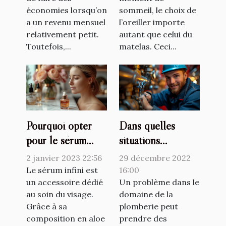
économies lorsqu’on
sommeil, le choix de
a un revenu mensuel
l’oreiller importe
relativement petit.
autant que celui du
Toutefois,...
matelas. Ceci...
Pourquoi opter
Dans quelles
pour le sérum
situations
Raffermissant
consulter le
2 janvier 2023 22:56
29 décembre 2022
infinite by
plombier
Le sérum infini est
16:00
Forever ?
un accessoire dédié
professionnel ?
Un problème dans le
au soin du visage.
domaine de la
Grâce à sa
plomberie peut
composition en aloe
prendre des