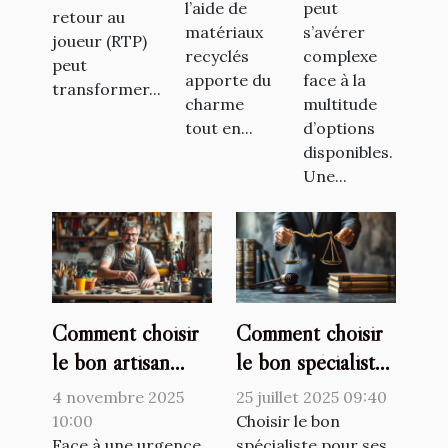
l’aide de
peut
retour au
matériaux
s’avérer
joueur (RTP)
recyclés
complexe
peut
apporte du
face à la
transformer...
charme
multitude
tout en...
d’options
disponibles.
Une...
Comment choisir
Comment choisir
le bon artisan
le bon spécialiste
pour vos urgences
pour vos besoins
4 novembre 2025
25 juillet 2025 09:40
domestiques ?
juridiques ?
10:00
Choisir le bon
Face à une urgence
spécialiste pour ses