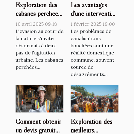
Exploration des
Les avantages
cabanes perchées
d'une intervention
pour des
professionnelle
10 avril 2025 09:18
1 février 2025 19:00
escapades nature
pour le
L'évasion au cœur de
Les problèmes de
proches de la
la nature s'invite
débouchage de
canalisations
désormais à deux
bouchées sont une
capitale
canalisations
pas de l'agitation
réalité domestique
urbaine. Les cabanes
commune, souvent
perchées...
source de
désagréments...
Comment obtenir
Exploration des
un devis gratuit
meilleurs