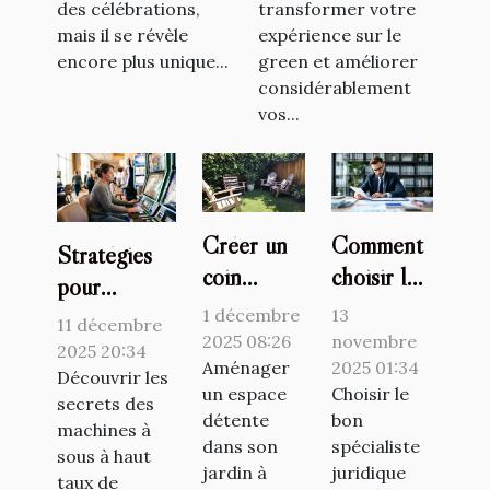
des célébrations,
transformer votre
mais il se révèle
expérience sur le
encore plus unique...
green et améliorer
considérablement
vos...
Créer un
Comment
Stratégies
coin
choisir le
pour
relaxant
bon
identifier et
1 décembre
13
11 décembre
dans votre
spécialiste
2025 08:26
novembre
jouer aux
2025 20:34
jardin avec
Aménager
juridique
2025 01:34
machines à
Découvrir les
un espace
Choisir le
des
pour vos
secrets des
sous avec
détente
bon
machines à
matériaux
besoins ?
les meilleurs
dans son
spécialiste
sous à haut
recyclés
RTP
jardin à
juridique
taux de