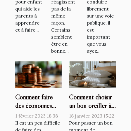
pour enfant
réagissent
conduire
qui aide les
pas de la
librement
parents à
même
sur une voie
apprendre
façon.
publique, il
et à faire...
Certains
est
semblent
important
être en
que vous
bonne...
ayez...
Comment faire
Comment choisir
des économies
un bon oreiller à
avec un petit
mémoire de forme
1 février 2023 18:38
18 janvier 2023 15:22
salaire ?
?
Il est un peu difficile
Pour passer un bon
de faire des
moment de