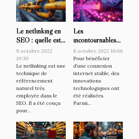
Le netlinking en
Les
SEO : quelle est
incontournables
l'importance ?
avantages de la
9 octobre 2022
8 octobre 2022 16:00
fibre optique
19:30
Pour bénéficier
Le netlinking est une
d’une connexion
technique de
internet stable, des
référencement
innovations
naturel très
technologiques ont
employée dans le
été réalisées.
SEO. Il a été conçu
Parmi...
pour...