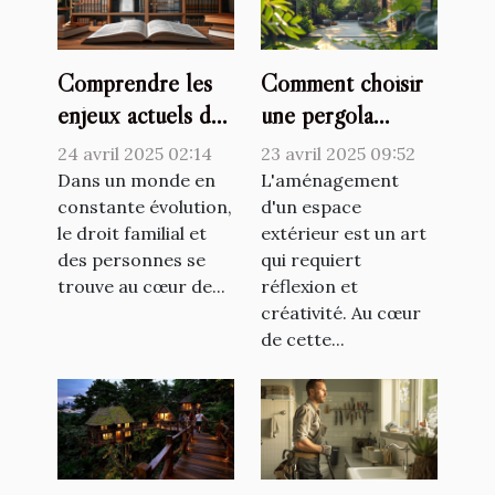
Comprendre les
Comment choisir
enjeux actuels du
une pergola
droit familial et
bioclimatique pour
24 avril 2025 02:14
23 avril 2025 09:52
des personnes
améliorer votre
Dans un monde en
L'aménagement
constante évolution,
espace extérieur
d'un espace
le droit familial et
extérieur est un art
des personnes se
qui requiert
trouve au cœur de...
réflexion et
créativité. Au cœur
de cette...