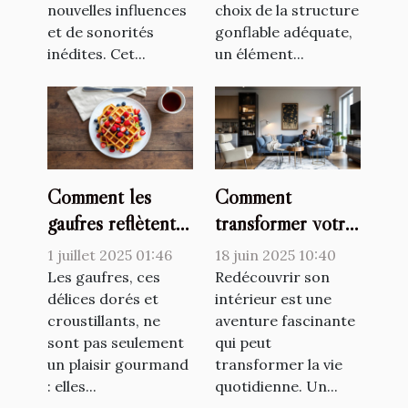
nouvelles influences
choix de la structure
et de sonorités
gonflable adéquate,
inédites. Cet...
un élément...
Comment les
Comment
gaufres reflètent-
transformer votre
elles les
espace avec un
1 juillet 2025 01:46
18 juin 2025 10:40
changements
décorateur
Les gaufres, ces
Redécouvrir son
culturels ?
délices dorés et
d'intérieur
intérieur est une
croustillants, ne
aventure fascinante
sont pas seulement
qui peut
un plaisir gourmand
transformer la vie
: elles...
quotidienne. Un...