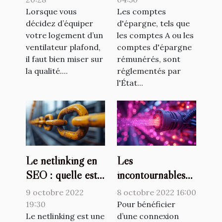
ventilateur
Lorsque vous
Les comptes
décidez d’équiper
d'épargne, tels que
plafond ?
votre logement d’un
les comptes A ou les
ventilateur plafond,
comptes d'épargne
il faut bien miser sur
rémunérés, sont
la qualité....
réglementés par
l'État...
Le netlinking en
Les
SEO : quelle est
incontournables
l'importance ?
avantages de la
9 octobre 2022
8 octobre 2022 16:00
fibre optique
19:30
Pour bénéficier
Le netlinking est une
d’une connexion