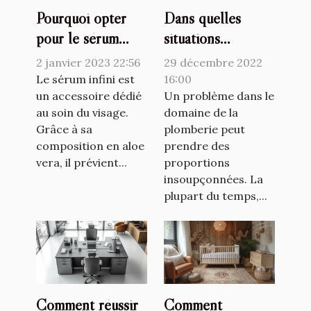
Pourquoi opter
Dans quelles
pour le sérum
situations
Raffermissant
consulter le
2 janvier 2023 22:56
29 décembre 2022
infinite by
plombier
Le sérum infini est
16:00
Forever ?
un accessoire dédié
professionnel ?
Un problème dans le
au soin du visage.
domaine de la
Grâce à sa
plomberie peut
composition en aloe
prendre des
vera, il prévient...
proportions
insoupçonnées. La
plupart du temps,...
Comment réussir
Comment