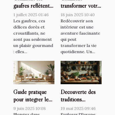
gaufres reflètent-
transformer votre
elles les
espace avec un
1 juillet 2025 01:46
18 juin 2025 10:40
changements
décorateur
Les gaufres, ces
Redécouvrir son
culturels ?
délices dorés et
d'intérieur
intérieur est une
croustillants, ne
aventure fascinante
sont pas seulement
qui peut
un plaisir gourmand
transformer la vie
: elles...
quotidienne. Un...
Guide pratique
Découverte des
pour intégrer le
traditions
style scandinave
culinaires lors de
9 juin 2025 10:08
19 mai 2025 09:46
dans chaque pièce
voyages en
Plongez dans
Explorer l'Europe,