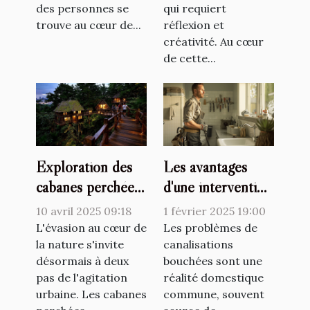
des personnes se
qui requiert
trouve au cœur de...
réflexion et
créativité. Au cœur
de cette...
Exploration des
Les avantages
cabanes perchées
d'une intervention
pour des
professionnelle
10 avril 2025 09:18
1 février 2025 19:00
escapades nature
pour le
L'évasion au cœur de
Les problèmes de
proches de la
la nature s'invite
débouchage de
canalisations
désormais à deux
bouchées sont une
capitale
canalisations
pas de l'agitation
réalité domestique
urbaine. Les cabanes
commune, souvent