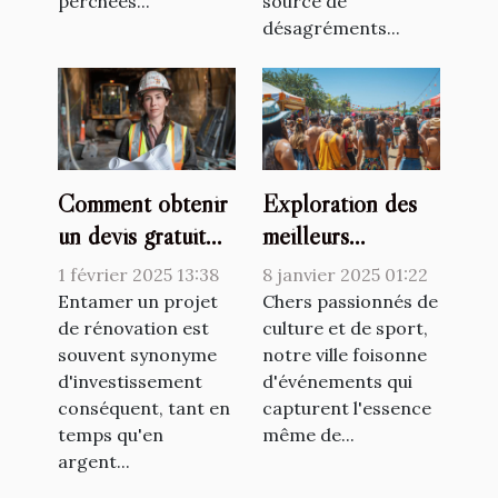
perchées...
source de
désagréments...
Comment obtenir
Exploration des
un devis gratuit
meilleurs
pour votre projet
événements
1 février 2025 13:38
8 janvier 2025 01:22
de rénovation
culturels et
Entamer un projet
Chers passionnés de
de rénovation est
sportifs proposés
culture et de sport,
souvent synonyme
notre ville foisonne
sur un site
d'investissement
d'événements qui
municipal
conséquent, tant en
capturent l'essence
temps qu'en
même de...
argent...