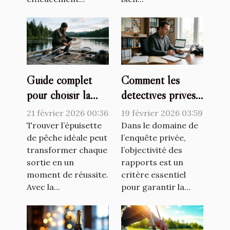
Guide complet
Comment les
pour choisir la
détectives privés
meilleure
assurent-ils
21 février 2026 00:36
19 février 2026 03:59
épuisette de
l'objectivité dans
Trouver l’épuisette
Dans le domaine de
pêche adaptée ?
de pêche idéale peut
leurs rapports ?
l’enquête privée,
transformer chaque
l’objectivité des
sortie en un
rapports est un
moment de réussite.
critère essentiel
Avec la...
pour garantir la...