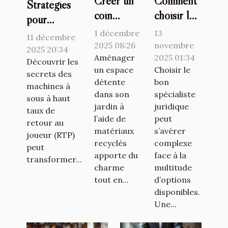
Créer un
Comment
Stratégies
coin
choisir le
pour
relaxant
bon
identifier et
1 décembre
13
11 décembre
dans votre
spécialiste
2025 08:26
novembre
jouer aux
2025 20:34
jardin avec
Aménager
juridique
2025 01:34
machines à
Découvrir les
un espace
Choisir le
des
pour vos
secrets des
sous avec
détente
bon
machines à
matériaux
besoins ?
les meilleurs
dans son
spécialiste
sous à haut
recyclés
RTP
jardin à
juridique
taux de
l’aide de
peut
retour au
matériaux
s’avérer
joueur (RTP)
recyclés
complexe
peut
apporte du
face à la
transformer...
charme
multitude
tout en...
d’options
disponibles.
Une...