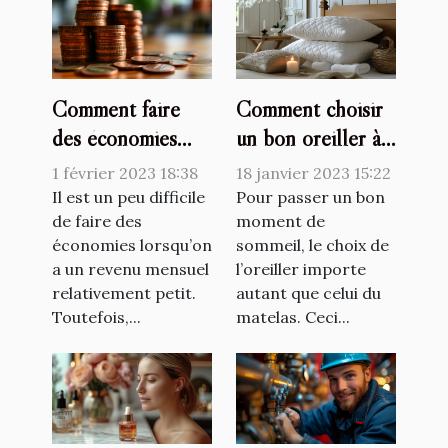
Comment faire
Comment choisir
des économies
un bon oreiller à
avec un petit
mémoire de forme
1 février 2023 18:38
18 janvier 2023 15:22
salaire ?
?
Il est un peu difficile
Pour passer un bon
de faire des
moment de
économies lorsqu’on
sommeil, le choix de
a un revenu mensuel
l’oreiller importe
relativement petit.
autant que celui du
Toutefois,...
matelas. Ceci...