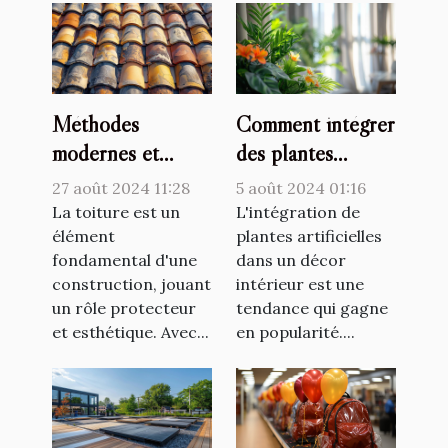
Méthodes
Comment intégrer
modernes et
des plantes
traditionnelles de
artificielles dans
27 août 2024 11:28
5 août 2024 01:16
couverture de
votre décor
La toiture est un
L'intégration de
toiture
élément
intérieur
plantes artificielles
fondamental d'une
dans un décor
construction, jouant
intérieur est une
un rôle protecteur
tendance qui gagne
et esthétique. Avec...
en popularité....