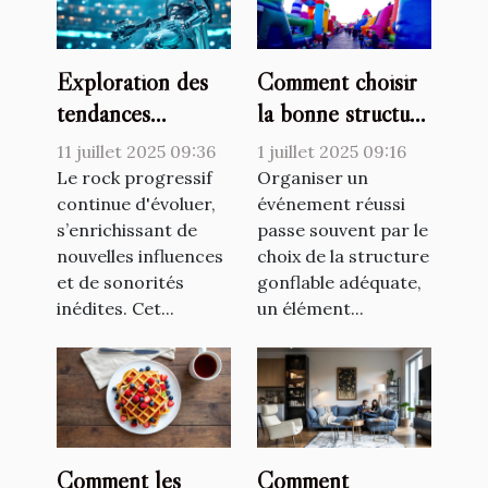
Exploration des
Comment choisir
tendances
la bonne structure
émergentes dans
gonflable pour
11 juillet 2025 09:36
1 juillet 2025 09:16
le rock progressif
votre événement ?
Le rock progressif
Organiser un
continue d'évoluer,
événement réussi
s’enrichissant de
passe souvent par le
nouvelles influences
choix de la structure
et de sonorités
gonflable adéquate,
inédites. Cet...
un élément...
Comment les
Comment