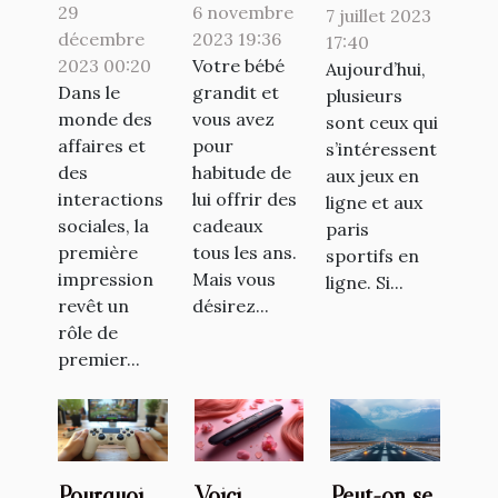
première
dans une
l’application
29
6 novembre
7 juillet 2023
impression
liste de
1xbet ?
décembre
2023 19:36
17:40
dans
2023 00:20
naissance ?
Votre bébé
Aujourd’hui,
Dans le
grandit et
plusieurs
l'accueil
monde des
vous avez
sont ceux qui
affaires et
pour
s’intéressent
des
habitude de
aux jeux en
interactions
lui offrir des
ligne et aux
sociales, la
cadeaux
paris
première
tous les ans.
sportifs en
impression
Mais vous
ligne. Si...
revêt un
désirez...
rôle de
premier...
Pourquoi
Voici
Peut-on se