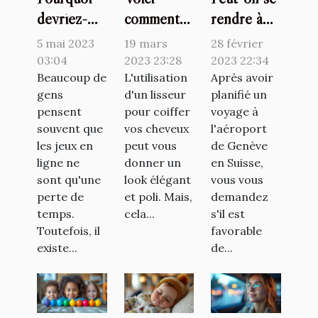
devriez-
comment
rendre à
vous jouer
protéger
l'aéroport
5 mai 2023
19 mars
28 février
à des jeux
ses
de Genève
03:04
2023 23:28
2023 22:34
en ligne ?
Beaucoup de
cheveux de
L'utilisation
sans
Après avoir
gens
d'un lisseur
planifié un
la chaleur
vignette ?
pensent
pour coiffer
voyage à
du lisseur
souvent que
vos cheveux
l'aéroport
les jeux en
peut vous
de Genève
ligne ne
donner un
en Suisse,
sont qu'une
look élégant
vous vous
perte de
et poli. Mais,
demandez
temps.
cela...
s'il est
Toutefois, il
favorable
existe...
de...