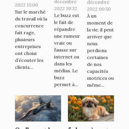
pour un
l’utilisation
décembre
décembre
du flex office
2022 15:00
artiste
2022 19:32
d’un
2022 00:50
à travers la
Sur le marché
Le buzz est
À un
monte-
du travail où la
plateforme
le fait de
moment de
escalier ?
concurrence
deskare
répandre
la vie, il peut
fait rage,
une rumeur
arriver que
plusieurs
vraie ou
nous
entreprises
fausse sur
perdions
ont choisi
internet ou
certaines
d’écouter les
dans les
de nos
clients...
médias. Le
capacités
buzz
motrices ou
permet à...
même...