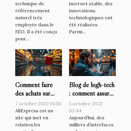
technique de
internet stable, des
référencement
innovations
naturel très
technologiques ont
employée dans le
été réalisées.
SEO. Il a été conçu
Parmi...
pour...
Comment faire
Blog de high-tech
des achats sur
: comment assurer
AliExpress ?
la crédibilité des
7 octobre 2022 01:50
5 octobre 2022
informations que
AliExpress est un
02:44
site qui met en
vous diffusez ?
Aujourd’hui, des
relation les
milliers d’interfaces