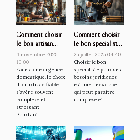
Comment choisir
Comment choisir
le bon artisan
le bon spécialiste
pour vos urgences
pour vos besoins
4 novembre 2025
25 juillet 2025 09:40
domestiques ?
juridiques ?
10:00
Choisir le bon
Face à une urgence
spécialiste pour ses
domestique, le choix
besoins juridiques
d’un artisan fiable
est une démarche
s’avère souvent
qui peut paraître
complexe et
complexe et...
stressant.
Pourtant...