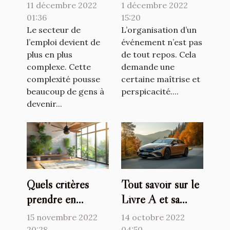
lancer comme
événementielle ?
11 décembre 2022
1 décembre 2022
travailleur
01:36
15:20
indépendant ?
Le secteur de
L’organisation d’un
l’emploi devient de
événement n’est pas
plus en plus
de tout repos. Cela
complexe. Cette
demande une
complexité pousse
certaine maîtrise et
beaucoup de gens à
perspicacité....
devenir...
Quels critères
Tout savoir sur le
prendre en
Livre A et sa
compte pour
revalorisation
15 novembre 2022
14 octobre 2022
choisir un
20:28
04:50