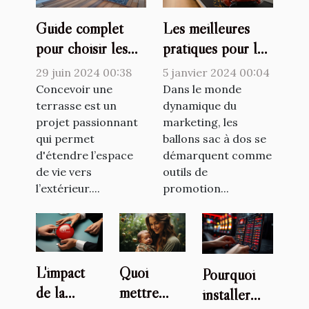
Les meilleures
Guide complet
pratiques pour le
pour choisir les
stockage et la
meilleurs supports
5 janvier 2024 00:04
29 juin 2024 00:38
maintenance des
de terrasse selon
Dans le monde
Concevoir une
ballons sac à dos
dynamique du
le type de sol
terrasse est un
marketing, les
projet passionnant
marketing
ballons sac à dos se
qui permet
démarquent comme
d'étendre l’espace
outils de
de vie vers
promotion...
l’extérieur....
L'impact
Quoi
Pourquoi
de la
mettre
installer