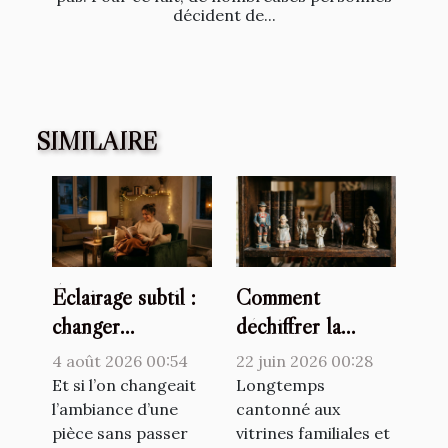
décident de...
SIMILAIRE
Éclairage subtil :
Comment
changer
déchiffrer la
l’atmosphère
valeur cachée d’un
4 août 2026 00:54
22 juin 2026 00:28
d’une pièce sans
catalogue de
Et si l’on changeait
Longtemps
travaux lourds
l’ambiance d’une
figurines
cantonné aux
pièce sans passer
vitrines familiales et
anciennes