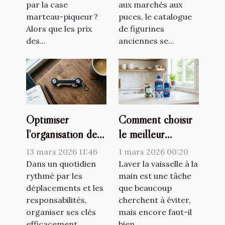
par la case
aux marchés aux
marteau-piqueur ?
puces, le catalogue
Alors que les prix
de figurines
des...
anciennes se...
Optimiser
Comment choisir
l'organisation de
le meilleur
ses clés avec style
détergent pour
13 mars 2026 11:46
1 mars 2026 00:20
et fonctionnalité
votre lave-
Dans un quotidien
Laver la vaisselle à la
rythmé par les
vaisselle ?
main est une tâche
déplacements et les
que beaucoup
responsabilités,
cherchent à éviter,
organiser ses clés
mais encore faut-il
efficacement...
bien...