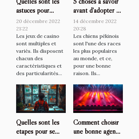
Quelles sont les
5 choses à savoir
astuces pour
avant d'adopter un
mieux jouer au
chien pékinois
20 décembre 2022
14 décembre 2022
jetX ?
21:22
20:28
Les jeux de casino
Les chiens pékinois
sont multiples et
sont l'une des races
variés. Ils disposent
les plus populaires
chacun des
au monde, et ce,
caractéristiques et
pour une bonne
des particularités...
raison. Ils...
Quelles sont les
Comment choisir
étapes pour se
une bonne agence