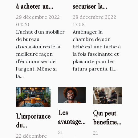
à acheter un
sécuriser la
mobilier de
chambre de son
29 décembre 2022
28 décembre 2022
bureau d’occasion
bébé ?
04:20
17:08
?
L’achat d’un mobilier
Aménager la
de bureau
chambre de son
d’occasion reste la
bébé est une tâche à
meilleure façon
la fois fascinante et
d’économiser de
plaisante pour les
l’argent. Même si
futurs parents. Il...
la...
Les
Qui peut
L’importance
avantages
bénéficier
du
du buzz
de
21
21
télétravail et
22 décembre