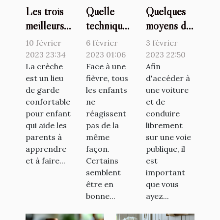
Les trois
Quelle
Quelques
meilleurs
technique
moyens de
jeux à
pour faire
se faire
10 février
6 février
3 février
proposer
baisser la
former
2023 23:34
2023 01:06
2023 22:50
aux enfants
La crèche
fièvre d’un
Face à une
pour son
Afin
est un lieu
fièvre, tous
d'accéder à
en crèche
bébé ?
permis de
de garde
les enfants
une voiture
conduire
confortable
ne
et de
pour enfant
réagissent
conduire
qui aide les
pas de la
librement
parents à
même
sur une voie
apprendre
façon.
publique, il
et à faire...
Certains
est
semblent
important
être en
que vous
bonne...
ayez...