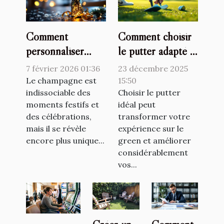
Comment
Comment choisir
personnaliser
le putter adapté à
votre champagne
votre style de jeu
7 février 2026 01:36
23 décembre 2025
pour chaque
?
Le champagne est
15:50
occasion ?
indissociable des
Choisir le putter
moments festifs et
idéal peut
des célébrations,
transformer votre
mais il se révèle
expérience sur le
encore plus unique...
green et améliorer
considérablement
vos...