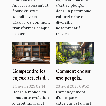
de la maison
l’univers apaisant et
Europe
c'est se plonger
épuré du style
dans un patrimoine
scandinave et
culturel riche et
découvrez comment
diversifié,
transformer chaque
notamment à
espace...
travers...
Comprendre les
Comment choisir
enjeux actuels du
une pergola
droit familial et
bioclimatique pour
24 avril 2025 02:14
23 avril 2025 09:52
des personnes
améliorer votre
Dans un monde en
L'aménagement
constante évolution,
espace extérieur
d'un espace
le droit familial et
extérieur est un art